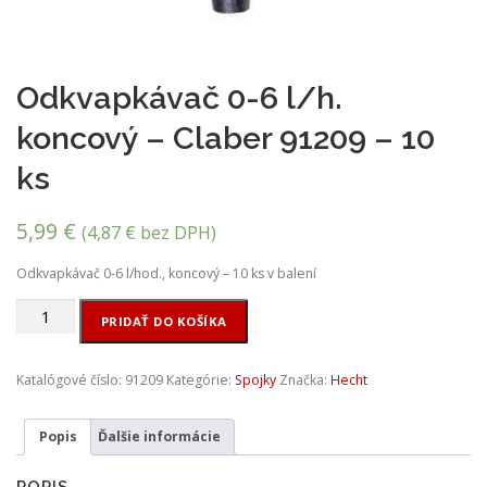
Odkvapkávač 0-6 l/h.
koncový – Claber 91209 – 10
ks
5,99
€
(
4,87
€
bez DPH)
Odkvapkávač 0-6 l/hod., koncový – 10 ks v balení
množstvo
PRIDAŤ DO KOŠÍKA
Odkvapkávač
0-
6
Katalógové číslo:
91209
Kategórie:
Spojky
Značka:
Hecht
l/h.
koncový
Popis
Ďalšie informácie
-
Claber
91209
POPIS