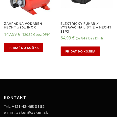
a
n
b
a
o
j
l
e
ZÁHRADNÁ VODÁREŇ –
ELEKTRICKÝ FUKÁR /
HECHT 3101 INOX
VYSÁVAČ NA LÍSTIE – HECHT
a
:
3303
147,99
€
(
120,32
€
bez DPH)
:
1
64,99
€
(
52,84
€
bez DPH)
2
8
PRIDAŤ DO KOŠÍKA
0
9
PRIDAŤ DO KOŠÍKA
9
,
,
9
9
9
9
€
€
.
KONTAKT
.
Tel.:
+421-42-463 31 52
e-mail:
asken@asken.sk