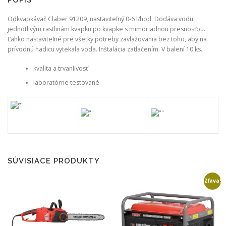
-
10
Odkvapkávač Claber 91209, nastaviteľný 0-6 l/hod. Dodáva vodu
ks
jednotlivým rastlinám kvapku po kvapke s mimoriadnou presnosťou.
Ľahko nastaviteľné pre všetky potreby zavlažovania bez toho, aby na
prívodnú hadicu vytekala voda. Inštalácia zatlačením. V balení 10 ks.
kvalita a trvanlivosť
laboratórne testované
SÚVISIACE PRODUKTY
Zľava!