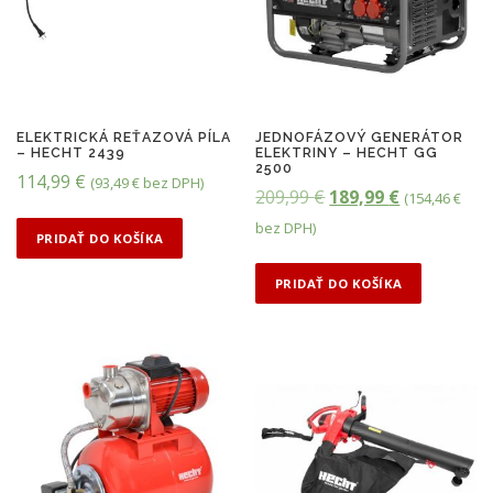
ELEKTRICKÁ REŤAZOVÁ PÍLA
JEDNOFÁZOVÝ GENERÁTOR
– HECHT 2439
ELEKTRINY – HECHT GG
2500
114,99
€
(
93,49
€
bez DPH)
P
A
209,99
€
189,99
€
(
154,46
€
ô
k
bez DPH)
PRIDAŤ DO KOŠÍKA
v
t
o
u
PRIDAŤ DO KOŠÍKA
d
á
n
l
á
n
c
a
e
c
n
e