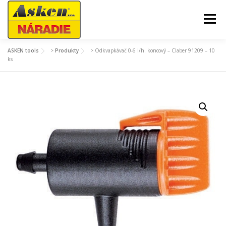
Prejsť
na
Menu
obsah
ASKEN tools
>
Produkty
>
Odkvapkávač 0-6 l/h. koncový – Claber 91209 – 10
AKCIE A SEZÓNNY TOVAR
ZÁHRADA A DVOR
ks
DIELŇA A GARÁŽ
STAVBA
STROJE A TECHNIKA
MÔJ ÚČET