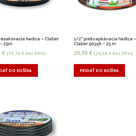
resakovacia hadica – Claber
1/2" prekvapkávacia hadica 
 – 25m
Claber 90356 – 25 m
9
€
29,99
€
(
35,76
€
bez DPH)
(
24,38
€
bez DPH)
IDAŤ DO KOŠÍKA
PRIDAŤ DO KOŠÍKA