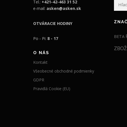
Hľadať:
Tel.:
+421-42-463 31 52
e-mail:
asken@asken.sk
ZNA
OTVÁRACIE HODINY
BETA
Po - Pi:
8 - 17
ZBOŽ
O NÁS
Kontakt
Všeobecné obchodné podmienky
GDPR
Pravidlá Cookie (EU)