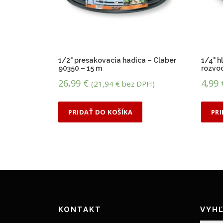
j
p
o
n
a
1/2" presakovacia hadica – Claber
1/4" 
j
90350 – 15 m
rozvod
n
26,99
€
4,99
(
21,94
€
bez DPH)
i
ž
š
PRIDAŤ DO KOŠÍKA
PR
i
u
KONTAKT
VYHĽ