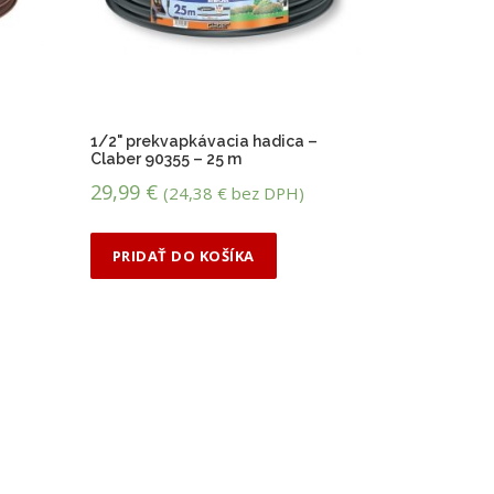
–
1/2" prekvapkávacia hadica –
Claber 90355 – 25 m
29,99
€
(
24,38
€
bez DPH)
PRIDAŤ DO KOŠÍKA