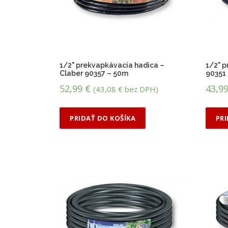
p
o
d
ľ
a
c
1/2" prekvapkávacia hadica –
1/2" p
e
Claber 90357 – 50m
90351
n
52,99
€
43,9
(
43,08
€
bez DPH)
y
:
o
PRIDAŤ DO KOŠÍKA
PR
d
n
a
j
v
y
š
š
e