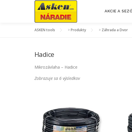
Prejsť
na
AKCIE A SE
obsah
ASKEN tools
>
Produkty
>
Záhrada a Dvor
Hadice
Mikrozávlaha – Hadice
Z
Zobrazuje sa 6 výsledkov
o
r
a
d
e
n
é