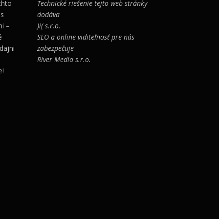
chto
Technické riešenie tejto web stránky
 s
dodáva
i –
)i( s.r.o.
é
SEO a online viditeľnosť pre nás
dajni
zabezpečuje
River Media s.r.o.
e!