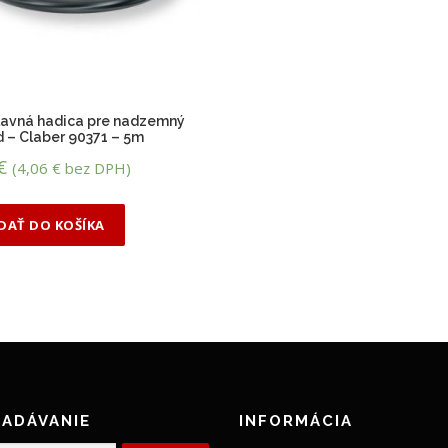
hlavná hadica pre nadzemný
 – Claber 90371 – 5m
€
(
4,06
€
bez DPH)
IDAŤ DO KOŠÍKA
ADÁVANIE
INFORMÁCIA