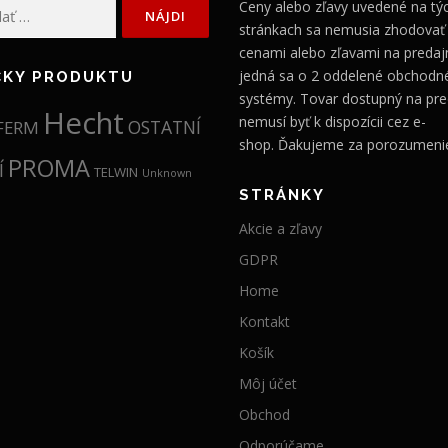
Ceny alebo zľavy uvedené na tý
stránkach sa nemusia zhodovať
cenami alebo zľavami na predajn
jedná sa o 2 oddelené obchodn
ČKY PRODUKTU
systémy. Tovar dostupný na pre
Hecht
nemusí byť k dispozícii cez e-
OSTATNÍ
FERM
shop. Ďakujeme za porozumeni
PROMA
Í
TELWIN
Unknown
STRÁNKY
Akcie a zľavy
GDPR
Home
Kontakt
Košík
Môj účet
Obchod
Odporúčame