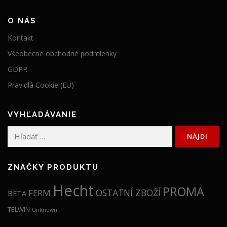
O NÁS
Kontakt
Všeobecné obchodné podmienky
GDPR
Pravidlá Cookie (EU)
VYHĽADÁVANIE
Hľadať:
ZNAČKY PRODUKTU
Hecht
PROMA
OSTATNÍ ZBOŽÍ
FERM
BETA
TELWIN
Unknown