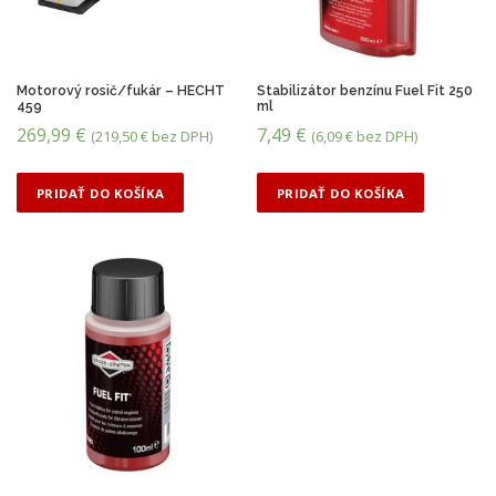
o
d
ľ
a
c
Motorový rosič/fukár – HECHT
Stabilizátor benzínu Fuel Fit 250
459
ml
e
269,99
€
7,49
€
n
(
219,50
€
bez DPH)
(
6,09
€
bez DPH)
y
:
PRIDAŤ DO KOŠÍKA
PRIDAŤ DO KOŠÍKA
o
d
n
a
j
v
y
š
š
e
j
p
o
n