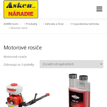
Prejsť
na
Menu
obsah
ASKEN tools
>
Produkty
>
Záhrada a Dvor
>
Hospodárska technika
AKCIE A SEZÓNNY TOVAR
ZÁHRADA A DVOR
>
Motorové rosiče
DIELŇA A GARÁŽ
STAVBA
Motorové rosiče
Motorové rosiče
STROJE A TECHNIKA
MÔJ ÚČET
Z
Zobrazujú sa 3 výsledky
o
r
a
d
e
n
é
p