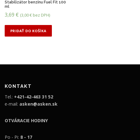
Stabilizátor benzínu Fuel Fit 100
a
ml
j
3,69
€
(
3,00
€
bez DPH)
n
i
ž
PRIDAŤ DO KOŠÍKA
š
i
u
KONTAKT
Tel.:
+421-42-463 31 52
e-mail:
asken@asken.sk
OTVÁRACIE HODINY
Po - Pi:
8 - 17