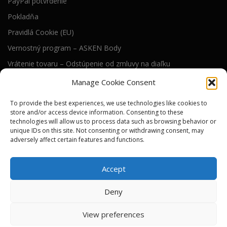
PayPal potvrdenie
Pokladňa
Pravidlá Cookie (EU)
Vernostný program – ASKEN Body
Vrátenie tovaru – Odstúpenie od zmluvy na diaľku
Všeobecné obchodné podmienky
Manage Cookie Consent
To provide the best experiences, we use technologies like cookies to
RIEŠENIE WEB STRÁNKY
store and/or access device information. Consenting to these
technologies will allow us to process data such as browsing behavior or
Technické riešenie tejto web stránky dodáva
unique IDs on this site. Not consenting or withdrawing consent, may
)i( s.r.o.
adversely affect certain features and functions.
SEO a online viditeľnosť pre nás zabezpečuje
River Media s.r.o.
Accept
Deny
View preferences
Autorské práva © 2026 ASKEN tools
–
Tému
OnePress
vytvoril