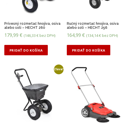
o
d
ľ
a
c
Prívesný rozmetač hnojiva, osiva
Ručný rozmetač hnojiva, osiva
alebo soli – HECHT 260
alebo soli – HECHT 256
e
179,99
€
164,99
€
n
(
146,33
€
bez DPH)
(
134,14
€
bez DPH)
y
:
PRIDAŤ DO KOŠÍKA
PRIDAŤ DO KOŠÍKA
o
d
n
Zľava!
a
j
v
y
š
š
e
j
p
o
n