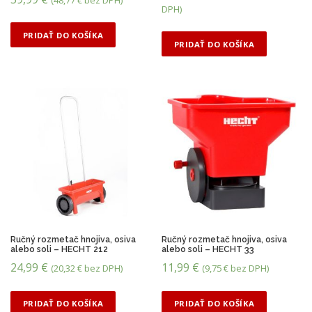
:
8
ô
k
DPH)
1
9
v
t
PRIDAŤ DO KOŠÍKA
2
,
o
u
PRIDAŤ DO KOŠÍKA
4
9
d
á
,
9
n
l
9
á
n
9
€
c
a
.
e
c
€
n
e
.
a
n
b
a
o
j
l
e
Ručný rozmetač hnojiva, osiva
Ručný rozmetač hnojiva, osiva
alebo soli – HECHT 212
alebo soli – HECHT 33
a
:
24,99
€
11,99
€
(
20,32
€
bez DPH)
(
9,75
€
bez DPH)
:
2
3
9
PRIDAŤ DO KOŠÍKA
PRIDAŤ DO KOŠÍKA
4
,