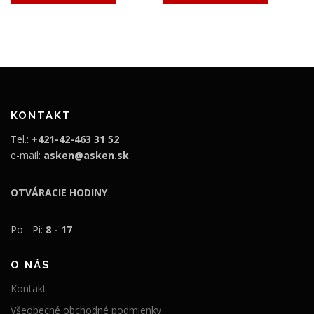
,
9
9
9
9
€
€
.
.
KONTAKT
Tel.:
+421-42-463 31 52
e-mail:
asken@asken.sk
OTVÁRACIE HODINY
Po - Pi:
8 - 17
O NÁS
Kontakt
Všeobecné obchodné podmienky