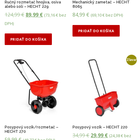
Ručný rozmetač hnojiva, osiva
Mechanický zametač – HECHT
a
alebo soli – HECHT 229
8065
j
P
A
124,99
€
89,99
€
84,99
€
(
73,16
€
bez
(
69,10
€
bez DPH)
n
ô
k
i
DPH)
ž
v
t
PRIDAŤ DO KOŠÍKA
š
o
u
PRIDAŤ DO KOŠÍKA
i
d
á
u
n
l
Zľava!
á
n
c
a
e
c
n
e
a
n
b
a
o
j
l
e
Posypový vozík/rozmetač –
Posypový vozík – HECHT 220
HECHT 270
a
:
P
A
34,99
€
29,99
€
(
24,38
€
bez
59,99
€
(
48,77
€
bez DPH)