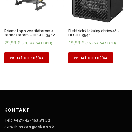
Priamotop s ventilátorom a
Elektrický lokálny ohrievač –
termostatom – HECHT 3542
HECHT 3544
29,99
€
19,99
€
(
24,38
€
bez DPH)
(
16,25
€
bez DPH)
PRIDAŤ DO KOŠÍKA
PRIDAŤ DO KOŠÍKA
KONTAKT
Tel.:
+421-42-463 31 52
e-mail:
asken@asken.sk