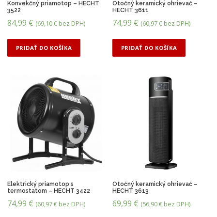
Konvekčný priamotop – HECHT
Otočný keramický ohrievač –
a
3522
HECHT 3611
j
84,99
€
74,99
€
(
69,10
€
bez DPH)
(
60,97
€
bez DPH)
n
i
ž
PRIDAŤ DO KOŠÍKA
PRIDAŤ DO KOŠÍKA
š
i
u
Elektrický priamotop s
Otočný keramický ohrievač –
termostatom – HECHT 3422
HECHT 3613
74,99
€
69,99
€
(
60,97
€
bez DPH)
(
56,90
€
bez DPH)