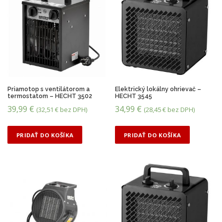
c
a
e
c
n
e
a
n
b
a
o
j
l
e
Priamotop s ventilátorom a
Elektrický lokálny ohrievač –
termostatom – HECHT 3502
HECHT 3545
a
:
39,99
€
34,99
€
(
32,51
€
bez DPH)
(
28,45
€
bez DPH)
:
3
5
9
PRIDAŤ DO KOŠÍKA
PRIDAŤ DO KOŠÍKA
7
,
,
9
9
9
9
€
€
.
.