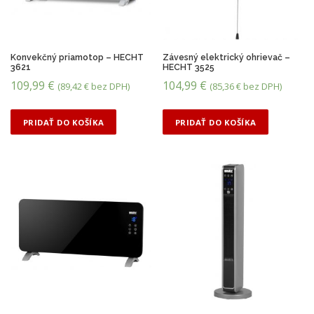
o
d
ľ
a
c
Konvekčný priamotop – HECHT
Závesný elektrický ohrievač –
3621
HECHT 3525
e
109,99
€
104,99
€
n
(
89,42
€
bez DPH)
(
85,36
€
bez DPH)
y
:
PRIDAŤ DO KOŠÍKA
PRIDAŤ DO KOŠÍKA
o
d
n
a
j
v
y
š
š
e
j
p
o
n