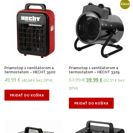
Zľava!
Priamotop s ventilátorom a
Priamotop s ventilátorom a
termostatom – HECHT 3500
termostatom – HECHT 3329
P
A
49,99
€
57,99
€
39,99
€
(
40,64
€
bez DPH)
(
32,51
€
bez
ô
k
DPH)
v
t
PRIDAŤ DO KOŠÍKA
o
u
PRIDAŤ DO KOŠÍKA
d
á
n
l
á
n