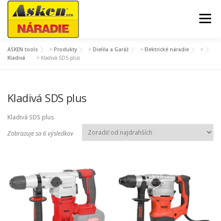
Prejsť
na
Menu
obsah
ASKEN tools
>
Produkty
>
Dielňa a Garáž
>
Elektrické náradie
>
AKCIE A SEZÓNNY TOVAR
ZÁHRADA A DVOR
Kladivá
>
Kladivá SDS plus
DIELŇA A GARÁŽ
STAVBA
Kladivá SDS plus
Kladivá SDS plus
STROJE A TECHNIKA
MÔJ ÚČET
Z
Zobrazuje sa 6 výsledkov
o
r
a
d
e
n
é
p