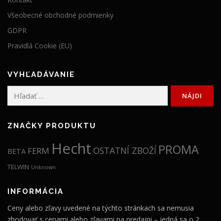
Všeobecné obchodné podmienky
GDPR
Pravidlá Cookie (EU)
VYHĽADÁVANIE
Hľadať:
ZNAČKY PRODUKTU
Hecht
PROMA
OSTATNÍ ZBOŽÍ
FERM
BETA
TELWIN
Unknown
INFORMÁCIA
Ceny alebo zľavy uvedené na týchto stránkach sa nemusia
zhodovať s cenami alebo zľavami na predajni – jedná sa o 2