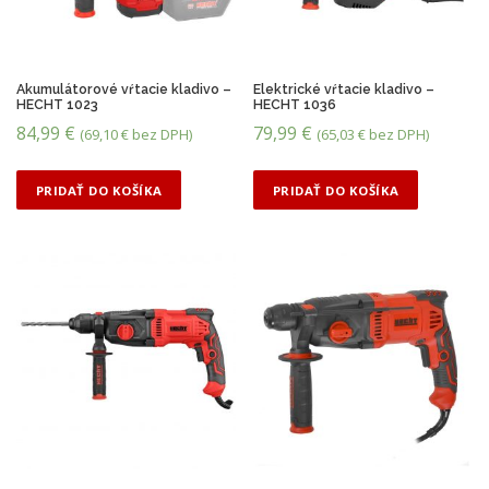
o
d
ľ
a
c
Akumulátorové vŕtacie kladivo –
Elektrické vŕtacie kladivo –
HECHT 1023
HECHT 1036
e
84,99
€
79,99
€
n
(
69,10
€
bez DPH)
(
65,03
€
bez DPH)
y
:
PRIDAŤ DO KOŠÍKA
PRIDAŤ DO KOŠÍKA
o
d
n
a
j
v
y
š
š
e
j
p
o
n