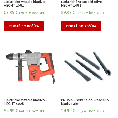
Elektrické vŕtacie kladivo –
Elektrické vŕtacie kladivo –
a
HECHT 1081
HECHT 1082
j
69,99
€
59,99
€
(
56,90
€
bez DPH)
(
48,77
€
bez DPH)
n
i
ž
PRIDAŤ DO KOŠÍKA
PRIDAŤ DO KOŠÍKA
š
i
u
Elektrické vŕtacie kladivo –
PROMA – sekáče do vŕtacieho
HECHT 1028
kladiva 4ks
54,99
€
24,90
€
(
44,71
€
bez DPH)
(
20,24
€
bez DPH)