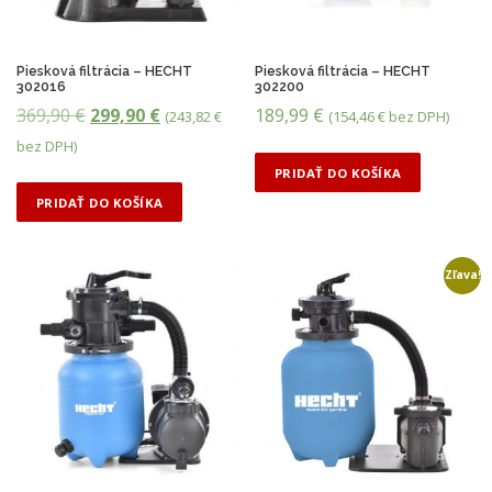
d
ľ
a
c
Piesková filtrácia – HECHT
Piesková filtrácia – HECHT
302016
302200
e
P
A
369,90
€
299,90
€
189,99
€
n
(
243,82
€
(
154,46
€
bez DPH)
y
ô
k
bez DPH)
:
v
t
PRIDAŤ DO KOŠÍKA
o
o
u
d
PRIDAŤ DO KOŠÍKA
n
d
á
a
n
l
j
Zľava!
á
n
v
y
c
a
š
e
c
š
e
n
e
j
a
n
p
b
a
o
n
o
j
a