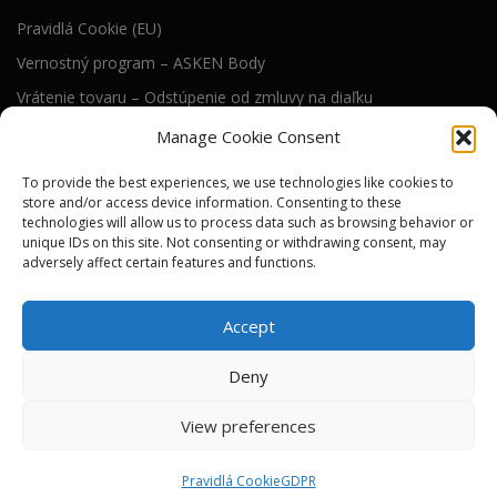
Pravidlá Cookie (EU)
Vernostný program – ASKEN Body
Vrátenie tovaru – Odstúpenie od zmluvy na diaľku
Všeobecné obchodné podmienky
Manage Cookie Consent
To provide the best experiences, we use technologies like cookies to
RIEŠENIE WEB STRÁNKY
store and/or access device information. Consenting to these
technologies will allow us to process data such as browsing behavior or
Technické riešenie tejto web stránky dodáva
unique IDs on this site. Not consenting or withdrawing consent, may
)i( s.r.o.
adversely affect certain features and functions.
SEO a online viditeľnosť pre nás zabezpečuje
River Media s.r.o.
Accept
Deny
View preferences
Autorské práva © 2026 ASKEN tools
–
Tému
OnePress
vytvoril
FameThemes
Pravidlá Cookie
GDPR