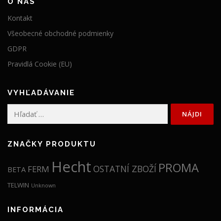
O NÁS
Kontakt
Všeobecné obchodné podmienky
GDPR
Pravidlá Cookie (EU)
VYHĽADÁVANIE
Hľadať:
ZNAČKY PRODUKTU
Hecht
PROMA
OSTATNÍ ZBOŽÍ
FERM
BETA
TELWIN
Unknown
INFORMÁCIA