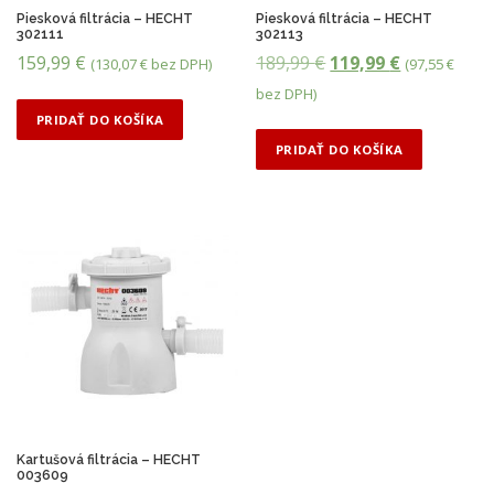
l
e
j
Piesková filtrácia – HECHT
Piesková filtrácia – HECHT
302111
302113
a
:
n
P
A
159,99
€
189,99
€
119,99
€
i
(
130,07
€
bez DPH)
(
97,55
€
:
2
ž
ô
k
bez DPH)
3
9
š
v
t
PRIDAŤ DO KOŠÍKA
6
9
i
o
u
u
PRIDAŤ DO KOŠÍKA
9
,
d
á
,
9
n
l
9
0
á
n
0
c
a
€
e
c
€
.
n
e
.
a
n
b
a
o
j
l
e
Kartušová filtrácia – HECHT
003609
a
: