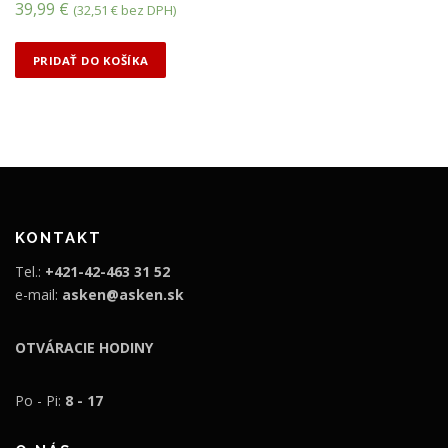
39,99
€
(
32,51
€
bez DPH)
:
1
1
1
PRIDAŤ DO KOŠÍKA
8
9
9
,
,
9
9
9
9
€
€
.
KONTAKT
.
Tel.:
+421-42-463 31 52
e-mail:
asken@asken.sk
OTVÁRACIE HODINY
Po - Pi:
8 - 17