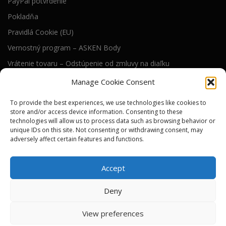
PayPal potvrdenie
Pokladňa
Pravidlá Cookie (EU)
Vernostný program – ASKEN Body
Vrátenie tovaru – Odstúpenie od zmluvy na diaľku
Všeobecné obchodné podmienky
Manage Cookie Consent
To provide the best experiences, we use technologies like cookies to
RIEŠENIE WEB STRÁNKY
store and/or access device information. Consenting to these
technologies will allow us to process data such as browsing behavior or
Technické riešenie tejto web stránky dodáva
unique IDs on this site. Not consenting or withdrawing consent, may
)i( s.r.o.
adversely affect certain features and functions.
SEO a online viditeľnosť pre nás zabezpečuje
River Media s.r.o.
Accept
Deny
View preferences
Autorské práva © 2026 ASKEN tools
–
Tému
OnePress
vytvoril