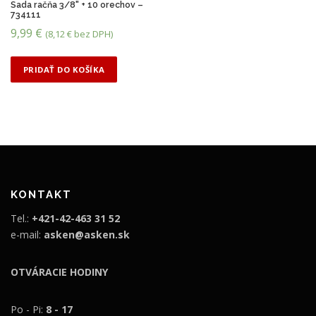
Sada račňa 3/8" + 10 orechov –
a
734111
j
9,99
€
(
8,12
€
bez DPH)
n
i
ž
PRIDAŤ DO KOŠÍKA
š
i
u
KONTAKT
Tel.:
+421-42-463 31 52
e-mail:
asken@asken.sk
OTVÁRACIE HODINY
Po - Pi:
8 - 17