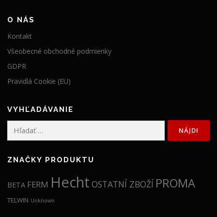
O NÁS
Kontakt
Všeobecné obchodné podmienky
GDPR
Pravidlá Cookie (EU)
VYHĽADÁVANIE
Hľadať:
ZNAČKY PRODUKTU
Hecht
PROMA
OSTATNÍ ZBOŽÍ
FERM
BETA
TELWIN
Unknown