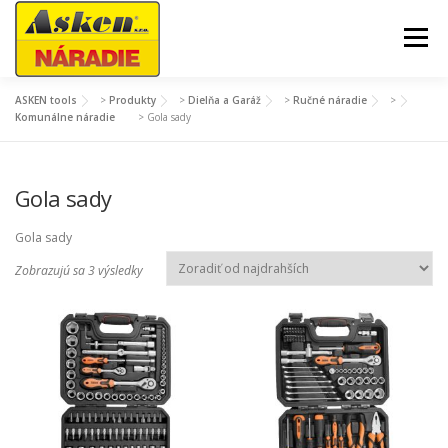
Prejsť
na
Menu
obsah
ASKEN tools
>
Produkty
>
Dielňa a Garáž
>
Ručné náradie
>
AKCIE A SEZÓNNY TOVAR
ZÁHRADA A DVOR
Komunálne náradie
>
Gola sady
DIELŇA A GARÁŽ
STAVBA
Gola sady
Gola sady
STROJE A TECHNIKA
MÔJ ÚČET
Z
Zobrazujú sa 3 výsledky
o
r
a
d
e
n
é
p