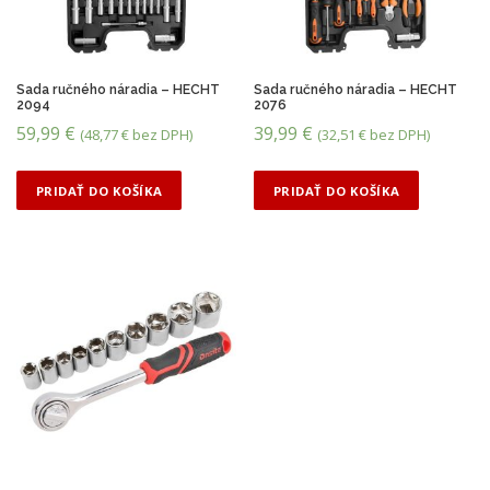
o
d
ľ
a
c
Sada ručného náradia – HECHT
Sada ručného náradia – HECHT
2094
2076
e
59,99
€
39,99
€
n
(
48,77
€
bez DPH)
(
32,51
€
bez DPH)
y
:
PRIDAŤ DO KOŠÍKA
PRIDAŤ DO KOŠÍKA
o
d
n
a
j
v
y
š
š
e
j
p
o
n