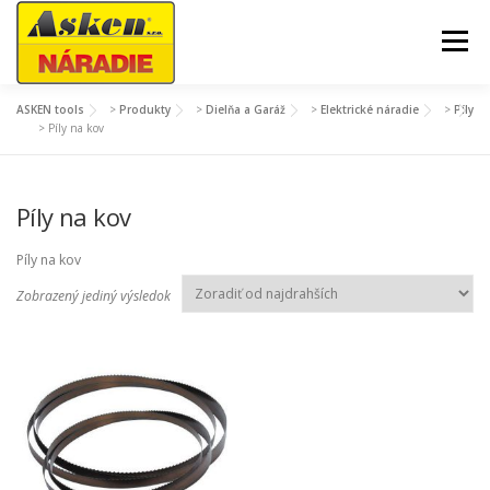
Prejsť
na
Menu
obsah
ASKEN tools
>
Produkty
>
Dielňa a Garáž
>
Elektrické náradie
>
Píly
AKCIE A SEZÓNNY TOVAR
ZÁHRADA A DVOR
>
Píly na kov
DIELŇA A GARÁŽ
STAVBA
Píly na kov
Píly na kov
STROJE A TECHNIKA
MÔJ ÚČET
Zobrazený jediný výsledok