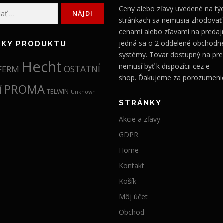
Ceny alebo zľavy uvedené na tý
stránkach sa nemusia zhodovať
cenami alebo zľavami na predajn
jedná sa o 2 oddelené obchodn
ČKY PRODUKTU
systémy. Tovar dostupný na pre
Hecht
nemusí byť k dispozícii cez e-
OSTATNÍ
FERM
shop. Ďakujeme za porozumeni
PROMA
Í
TELWIN
Unknown
STRÁNKY
Akcie a zľavy
GDPR
Home
Kontakt
Košík
Môj účet
Obchod