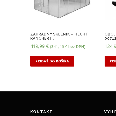
ZÁHRADNÝ SKLENÍK – HECHT
OBOJ
RANCHER II.
0071
419,99
€
124,
(
341,46
€
bez DPH)
PRIDAŤ DO KOŠÍKA
PR
KONTAKT
VYHĽ