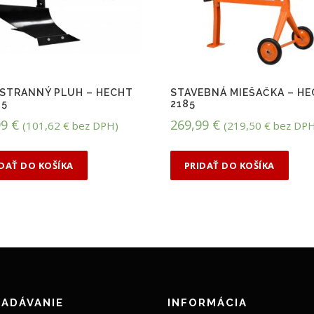
STRANNÝ PLUH – HECHT
STAVEBNÁ MIEŠAČKA – H
25
2185
99
€
269,99
€
(
101,62
€
bez DPH)
(
219,50
€
bez DPH
IDAŤ DO KOŠÍKA
PRIDAŤ DO KOŠÍKA
ADÁVANIE
INFORMÁCIA