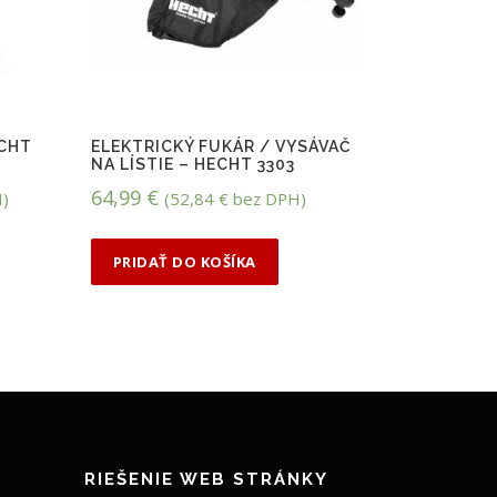
ECHT
ELEKTRICKÝ FUKÁR / VYSÁVAČ
NA LÍSTIE – HECHT 3303
64,99
€
)
(
52,84
€
bez DPH)
PRIDAŤ DO KOŠÍKA
RIEŠENIE WEB STRÁNKY