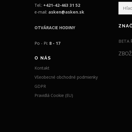
Hľadať:
Tel.:
+421-42-463 31 52
e-mail:
asken@asken.sk
ZNA
OTVÁRACIE HODINY
BETA
Po - Pi:
8 - 17
ZBOŽ
O NÁS
Kontakt
Všeobecné obchodné podmienky
GDPR
Pravidlá Cookie (EU)