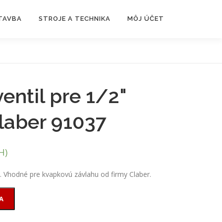
TAVBA
STROJE A TECHNIKA
MÔJ ÚČET
entil pre 1/2"
laber 91037
H)
u. Vhodné pre kvapkovú závlahu od firmy Claber.
A