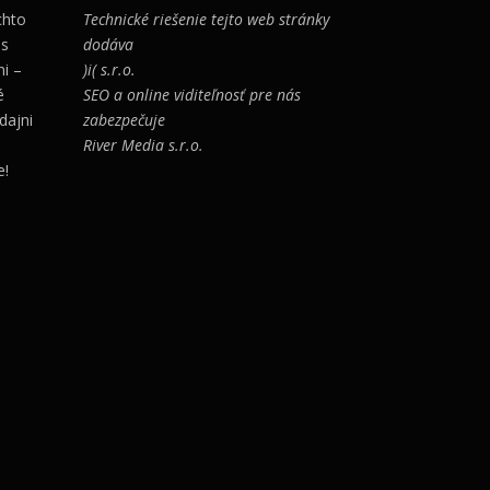
chto
Technické riešenie tejto web stránky
 s
dodáva
i –
)i( s.r.o.
é
SEO a online viditeľnosť pre nás
dajni
zabezpečuje
River Media s.r.o.
e!