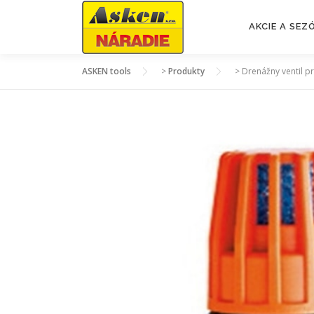
Prejsť
na
AKCIE A SE
obsah
ASKEN tools
>
Produkty
>
Drenážny ventil p