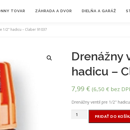
ZÓNNY TOVAR
ZÁHRADA A DVOR
DIELŇA A GARÁŽ
S
re 1/2" hadicu – Claber 91037
Drenážny v
hadicu – C
7,99
€
(
6,50
€
bez DP
Drenážny ventil pre 1/2" hadic
množstvo
PRIDAŤ DO KOŠÍK
Drenážny
ventil