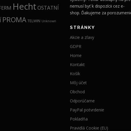
Hecht
nemusí byť k dispozícii cez e-
OSTATNÍ
FERM
shop. Ďakujeme za porozumeni
PROMA
Í
TELWIN
Unknown
STRÁNKY
Akcie a zľavy
GDPR
Home
Kontakt
Košík
Môj účet
Obchod
Odporúčame
PayPal potvrdenie
Pokladňa
Pravidlá Cookie (EU)