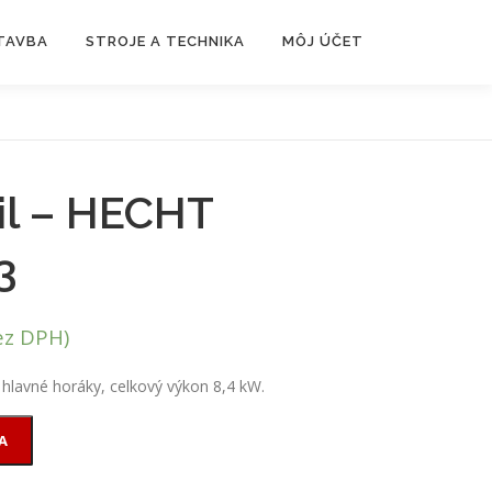
TAVBA
STROJE A TECHNIKA
MÔJ ÚČET
il – HECHT
3
z DPH)
3 hlavné horáky, celkový výkon 8,4 kW.
A