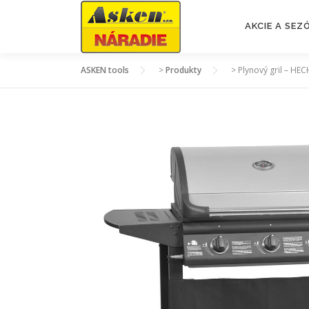
Prejsť
na
AKCIE A SE
obsah
ASKEN tools
>
Produkty
>
Plynový gril – H