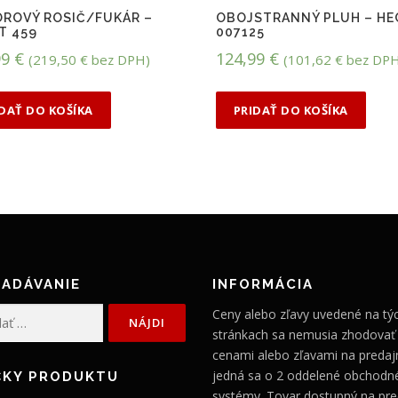
ROVÝ ROSIČ/FUKÁR –
OBOJSTRANNÝ PLUH – HE
T 459
007125
99
€
124,99
€
(
219,50
€
bez DPH)
(
101,62
€
bez DPH
IDAŤ DO KOŠÍKA
PRIDAŤ DO KOŠÍKA
ADÁVANIE
INFORMÁCIA
Ceny alebo zľavy uvedené na tý
stránkach sa nemusia zhodovať
cenami alebo zľavami na predajn
jedná sa o 2 oddelené obchodn
ČKY PRODUKTU
systémy. Tovar dostupný na pre