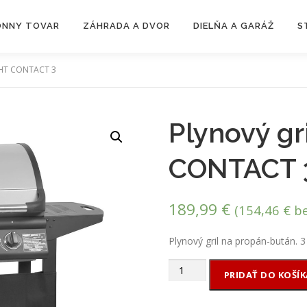
ZÓNNY TOVAR
ZÁHRADA A DVOR
DIELŇA A GARÁŽ
S
ECHT CONTACT 3
Plynový gr
CONTACT 
189,99
€
(
154,46
€
be
Plynový gril na propán-bután. 
množstvo
PRIDAŤ DO KOŠÍK
Plynový
gril