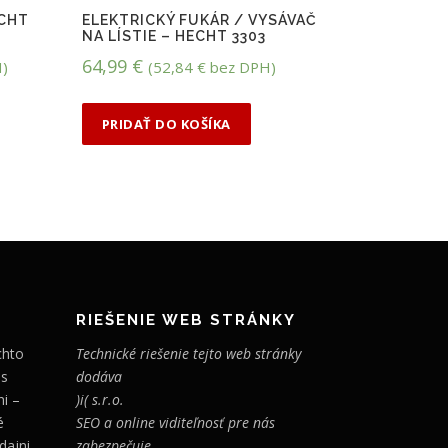
CHT
ELEKTRICKÝ FUKÁR / VYSÁVAČ
NA LÍSTIE – HECHT 3303
64,99
€
)
(
52,84
€
bez DPH)
PRIDAŤ DO KOŠÍKA
RIEŠENIE WEB STRÁNKY
chto
Technické riešenie tejto web stránky
 s
dodáva
i –
)i( s.r.o.
é
SEO a online viditeľnosť pre nás
dajni
zabezpečuje