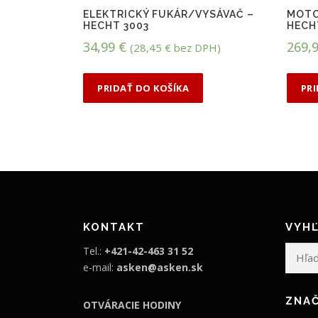
ELEKTRICKÝ FUKÁR/VYSÁVAČ –
MOTO
HECHT 3003
HECH
34,99
€
269,
(
28,45
€
bez DPH)
PRIDAŤ DO KOŠÍKA
PR
KONTAKT
VYHĽ
Hľadať:
Tel.:
+421-42-463 31 52
e-mail:
asken@asken.sk
ZNA
OTVÁRACIE HODINY