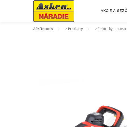
Prejsť
na
AKCIE A SE
obsah
ASKEN tools
>
Produkty
>
Elektrický plotost