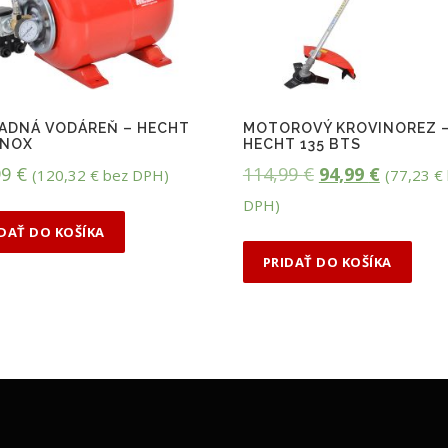
ADNÁ VODÁREŇ – HECHT
MOTOROVÝ KROVINOREZ 
INOX
HECHT 135 BTS
P
A
99
€
114,99
€
94,99
€
(
120,32
€
bez DPH)
(
77,23
€
ô
k
DPH)
v
t
IDAŤ DO KOŠÍKA
o
u
PRIDAŤ DO KOŠÍKA
d
á
n
l
á
n
c
a
e
c
n
e