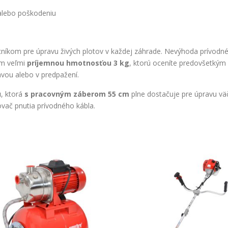
 alebo poškodeniu
íkom pre úpravu živých plotov v každej záhrade. Nevýhoda prívodnéh
ým veľmi
príjemnou hmotnosťou 3 kg
, ktorú oceníte predovšetkým 
avou alebo v predpažení.
u
, ktorá
s pracovným záberom 55 cm
plne dostačuje pre úpravu vä
vač pnutia prívodného kábla.