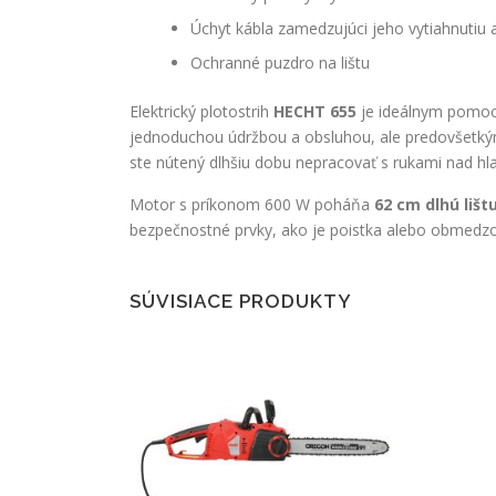
Úchyt kábla zamedzujúci jeho vytiahnutiu
Ochranné puzdro na lištu
Elektrický plotostrih
HECHT 655
je ideálnym pomocn
jednoduchou údržbou a obsluhou, ale predovšetk
ste nútený dlhšiu dobu nepracovať s rukami nad hl
Motor s príkonom 600 W poháňa
62 cm dlhú lišt
bezpečnostné prvky, ako je poistka alebo obmedzo
SÚVISIACE PRODUKTY