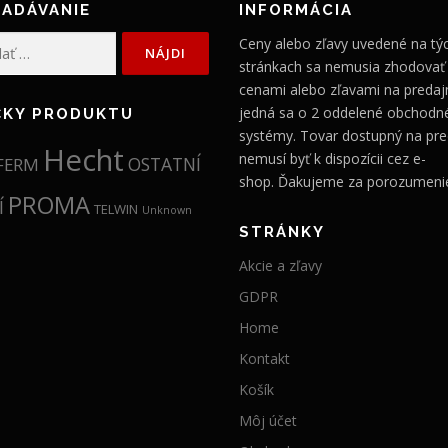
ADÁVANIE
INFORMÁCIA
a
n
Ceny alebo zľavy uvedené na tý
b
a
stránkach sa nemusia zhodovať
o
j
cenami alebo zľavami na predajn
jedná sa o 2 oddelené obchodn
l
e
ČKY PRODUKTU
systémy. Tovar dostupný na pre
a
:
Hecht
nemusí byť k dispozícii cez e-
OSTATNÍ
FERM
:
9
shop. Ďakujeme za porozumeni
PROMA
1
4
Í
TELWIN
Unknown
STRÁNKY
1
,
4
9
Akcie a zľavy
,
9
GDPR
9
Home
9
€
Kontakt
.
Košík
€
Môj účet
.