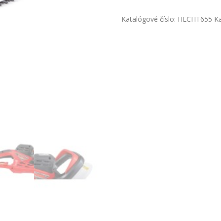
plotostrih
-
Katalógové číslo:
HECHT655
K
HECHT
655