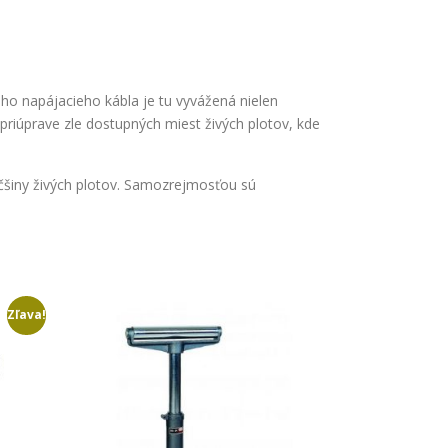
o napájacieho kábla je tu vyvážená nielen
priúprave zle dostupných miest živých plotov, kde
čšiny živých plotov. Samozrejmosťou sú
Zľava!