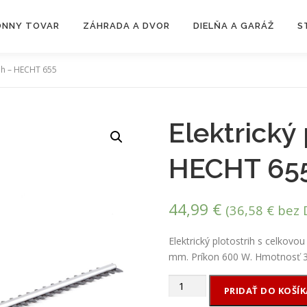
ZÓNNY TOVAR
ZÁHRADA A DVOR
DIELŇA A GARÁŽ
S
rih – HECHT 655
Elektrický 
HECHT 65
44,99
€
(
36,58
€
bez 
Elektrický plotostrih s celkovo
mm. Príkon 600 W. Hmotnosť 3
množstvo
PRIDAŤ DO KOŠÍK
Elektrický