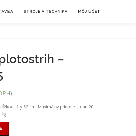
TAVBA
STROJE A TECHNIKA
MÔJ ÚČET
plotostrih –
5
DPH)
u dĺžkou lišty 62 cm. Maximálny priemer strihu 20
 kg.
A