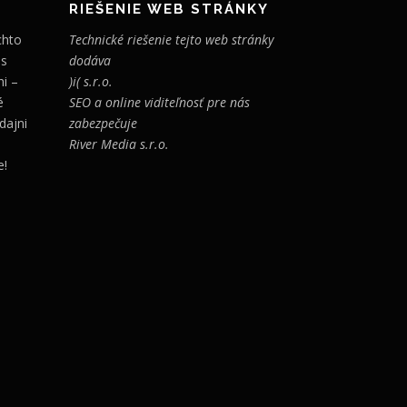
RIEŠENIE WEB STRÁNKY
chto
Technické riešenie tejto web stránky
 s
dodáva
i –
)i( s.r.o.
é
SEO a online viditeľnosť pre nás
dajni
zabezpečuje
River Media s.r.o.
e!