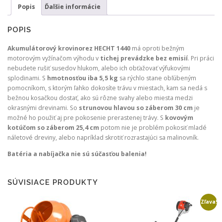
Popis
Ďalšie informácie
POPIS
Akumulátorový krovinorez HECHT 1440
má oproti bežným
motorovým vyžínačom výhodu v
tichej prevádzke bez emisií
. Pri práci
nebudete rušiť susedov hlukom, alebo ich obťažovať výfukovými
splodinami. S
hmotnosťou iba 5,5 kg
sa rýchlo stane obľúbeným
pomocníkom, s ktorým ľahko dokosíte trávu v miestach, kam sa nedá s
bežnou kosačkou dostať, ako sú rôzne svahy alebo miesta medzi
okrasnými drevinami. So
strunovou hlavou so záberom 30 cm
je
možné ho použiť aj pre pokosenie prerastenej trávy. S
kovovým
kotúčom so záberom 25,4 cm
potom nie je problém pokosiť mladé
náletové dreviny, alebo napríklad skrotiť rozrastajúci sa malinovník.
Batéria a nabíjačka nie sú súčasťou balenia!
SÚVISIACE PRODUKTY
Zľava!