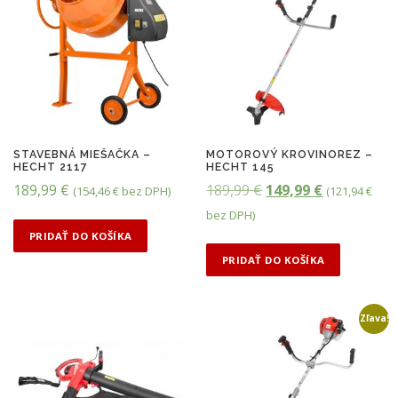
STAVEBNÁ MIEŠAČKA –
MOTOROVÝ KROVINOREZ –
HECHT 2117
HECHT 145
P
A
189,99
€
189,99
€
149,99
€
(
154,46
€
bez DPH)
(
121,94
€
ô
k
bez DPH)
v
t
PRIDAŤ DO KOŠÍKA
o
u
PRIDAŤ DO KOŠÍKA
d
á
n
l
Zľava!
á
n
c
a
e
c