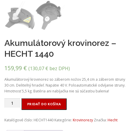
Akumulátorový krovinorez –
HECHT 1440
159,99
€
(
130,07
€
bez DPH)
Akumulátorový krovinorez so záberom nožov 25,4 cm a záberom struny
30 cm. Deliteľný hriadeľ. Napätie 40 V. Poloautomatické odvíjanie struny.
Hmotnosť 5,5 kg. Batéria ani nabíjačka nie sú súčasťou balenia!
množstvo
PRIDAŤ DO KOŠÍKA
Akumulátorový
krovinorez
-
Katalógové číslo:
HECHT1440
Kategórie:
Krovinorezy
Značka:
Hecht
HECHT
1440