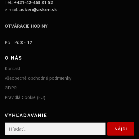
Tel.:
+421-42-463 31 52
b
a
e-mail:
asken@asken.sk
o
j
l
e
OTVÁRACIE HODINY
a
:
:
9
Po - Pi:
8 - 17
1
4
1
,
O NÁS
4
9
Kontakt
,
9
Všeobecné obchodné podmienky
9
GDPR
9
€
.
Pravidlá Cookie (EU)
€
.
VYHĽADÁVANIE
Hľadať: