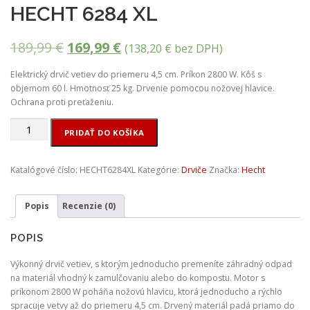
HECHT 6284 XL
P
A
189,99
€
169,99
€
(
138,20
€
bez DPH)
ô
k
Elektrický drvič vetiev do priemeru 4,5 cm. Príkon 2800 W. Kôš s
objemom 60 l. Hmotnosť 25 kg. Drvenie pomocou nožovej hlavice.
v
t
Ochrana proti preťaženiu.
o
u
množstvo
PRIDAŤ DO KOŠÍKA
d
á
Elektrický
drvič
n
l
vetiev
Katalógové číslo:
HECHT6284XL
Kategórie:
Drviče
Značka:
Hecht
-
á
n
HECHT
c
a
Popis
Recenzie (0)
6284
XL
e
c
POPIS
n
e
Výkonný drvič vetiev, s ktorým jednoducho premeníte záhradný odpad
a
n
na materiál vhodný k zamulčovaniu alebo do kompostu. Motor s
príkonom 2800 W poháňa nožovú hlavicu, ktorá jednoducho a rýchlo
b
a
spracuje vetvy až do priemeru 4,5 cm. Drvený materiál padá priamo do