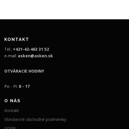
9
9
9
€
€
.
.
KONTAKT
Tel.:
+421-42-463 31 52
e-mail:
asken@asken.sk
OTVÁRACIE HODINY
Po - Pi:
8 - 17
O NÁS
Kontakt
Všeobecné obchodné podmienky
GDPR