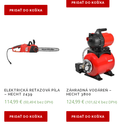
v
t
PRIDAŤ DO KOŠÍKA
o
u
PRIDAŤ DO KOŠÍKA
d
á
n
l
á
n
c
a
e
c
n
e
a
n
b
a
o
j
l
e
ELEKTRICKÁ REŤAZOVÁ PÍLA
ZÁHRADNÁ VODÁREŇ –
– HECHT 2439
HECHT 3800
a
:
114,99
€
124,99
€
(
93,49
€
bez DPH)
(
101,62
€
bez DPH)
:
2
3
9
PRIDAŤ DO KOŠÍKA
PRIDAŤ DO KOŠÍKA
9
,
,
9