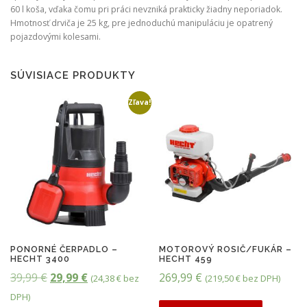
o
j
60 l koša, vďaka čomu pri práci nevzniká prakticky žiadny neporiadok.
Hmotnosť drviča je 25 kg, pre jednoduchú manipuláciu je opatrený
l
e
pojazdovými kolesami.
a
:
:
1
SÚVISIACE PRODUKTY
1
6
Zľava!
8
9
9
,
,
9
9
9
9
€
PONORNÉ ČERPADLO –
MOTOROVÝ ROSIČ/FUKÁR –
€
.
HECHT 3400
HECHT 459
P
A
39,99
€
29,99
€
269,99
€
(
24,38
€
bez
(
219,50
€
bez DPH)
.
ô
k
DPH)