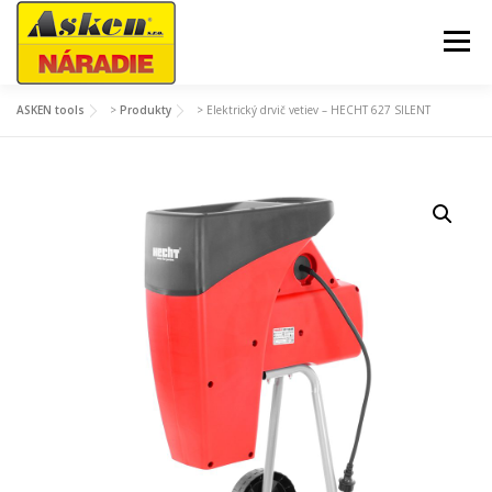
Prejsť
na
Menu
obsah
ASKEN tools
>
Produkty
>
Elektrický drvič vetiev – HECHT 627 SILENT
AKCIE A SEZÓNNY TOVAR
ZÁHRADA A DVOR
DIELŇA A GARÁŽ
STAVBA
STROJE A TECHNIKA
MÔJ ÚČET