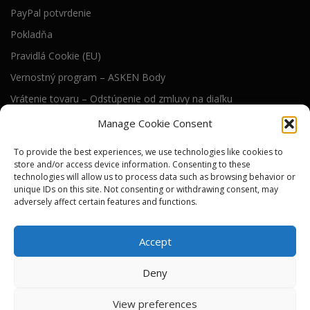
PayPal potvrdenie
Pokladňa
Pravidlá Cookie (EU)
Vernostný program – ASKEN Body
Vrátenie tovaru – Odstúpenie od zmluvy na diaľku
Všeobecné obchodné podmienky
Manage Cookie Consent
To provide the best experiences, we use technologies like cookies to
RIEŠENIE WEB STRÁNKY
store and/or access device information. Consenting to these
technologies will allow us to process data such as browsing behavior or
Technické riešenie tejto web stránky dodáva
unique IDs on this site. Not consenting or withdrawing consent, may
)i( s.r.o.
adversely affect certain features and functions.
SEO a online viditeľnosť pre nás zabezpečuje
River Media s.r.o.
Accept
Deny
View preferences