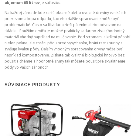
objemom 65 litrov
je súčasťou.
Na každej záhrade kde rastú okrasné alebo ovocné dreviny vzniká ich
prierezom a kopa odpadu, ktorého ďalšie spracovanie môže byť
problematické. Často sa likvidácia rieši pálením alebo odvozom na
skládku. Použitím drviča je možné prakticky zadarmo získať hodnotný
materiál vhodný napríklad na mulčovanie. Pod stromami a kríkmi pôsobí
nielen pekne, ale chráni pôdu pred vysychaním, bráni rastu buriny a
zvyšuje kvalitu pôdy. Ďalším vhodným spracovaním drviny môže byť
napríklad kompostovanie. Získate tak kvalitné biologické hnojivo bez
použitia chémie a hodnotné živiny tak môžete použiť pre skvalitnenie
pôdy vo Vašich záhonoch.
SÚVISIACE PRODUKTY