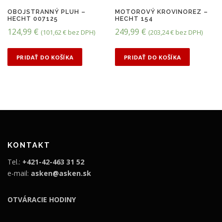
OBOJSTRANNÝ PLUH –
MOTOROVÝ KROVINOREZ –
HECHT 007125
HECHT 154
124,99
€
249,99
€
(
101,62
€
bez DPH)
(
203,24
€
bez DPH)
PRIDAŤ DO KOŠÍKA
PRIDAŤ DO KOŠÍKA
KONTAKT
Tel.:
+421-42-463 31 52
e-mail:
asken@asken.sk
OTVÁRACIE HODINY