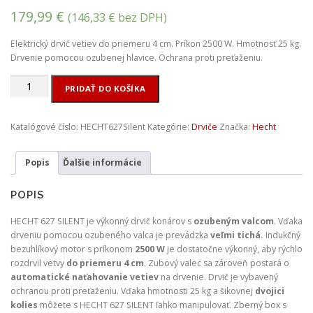
179,99
€
(
146,33
€
bez DPH)
Elektrický drvič vetiev do priemeru 4 cm. Príkon 2500 W. Hmotnosť 25 kg.
Drvenie pomocou ozubenej hlavice. Ochrana proti preťaženiu.
množstvo
PRIDAŤ DO KOŠÍKA
Elektrický
drvič
vetiev
Katalógové číslo:
HECHT627Silent
Kategórie:
Drviče
Značka:
Hecht
-
HECHT
Popis
Ďalšie informácie
627
SILENT
POPIS
HECHT 627 SILENT je výkonný drvič konárov s
ozubeným valcom
. Vďaka
drveniu pomocou ozubeného valca je prevádzka
veľmi tichá.
Indukčný
bezuhlíkový motor s príkonom
2500 W
je dostatočne výkonný, aby rýchlo
rozdrvil vetvy
do priemeru 4 cm
. Zubový valec sa zároveň postará o
automatické naťahovanie vetiev
na drvenie. Drvič je vybavený
ochranou proti preťaženiu. Vďaka hmotnosti 25 kg a šikovnej
dvojici
kolies
môžete s HECHT 627 SILENT ľahko manipulovať. Zberný box s