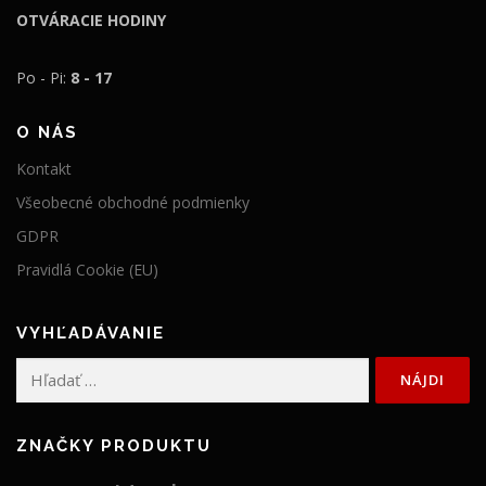
l
e
OTVÁRACIE HODINY
a
:
:
1
Po - Pi:
8 - 17
2
8
0
9
O NÁS
9
,
Kontakt
,
9
Všeobecné obchodné podmienky
9
9
GDPR
9
€
Pravidlá Cookie (EU)
€
.
.
VYHĽADÁVANIE
Hľadať:
ZNAČKY PRODUKTU