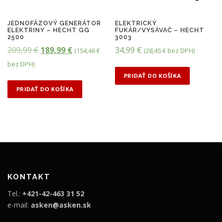
JEDNOFÁZOVÝ GENERÁTOR
ELEKTRICKÝ
ELEKTRINY – HECHT GG
FUKÁR/VYSÁVAČ – HECHT
2500
3003
P
A
209,99
€
189,99
€
34,99
€
(
154,46
€
(
28,45
€
bez DPH)
ô
k
bez DPH)
v
t
PRIDAŤ DO KOŠÍKA
o
u
PRIDAŤ DO KOŠÍKA
d
á
n
l
á
n
c
a
e
c
n
e
KONTAKT
a
n
Tel.:
+421-42-463 31 52
b
a
e-mail:
asken@asken.sk
o
j