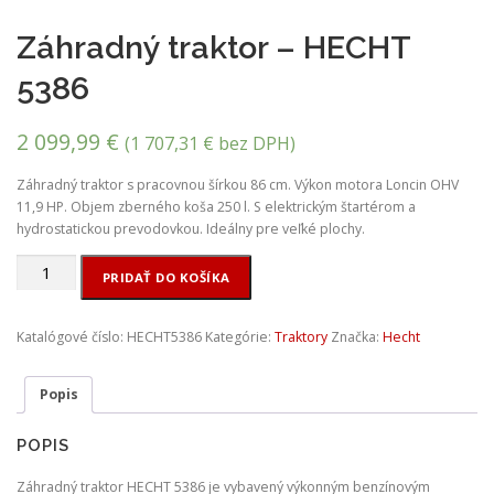
Záhradný traktor – HECHT
5386
2 099,99
€
(
1 707,31
€
bez DPH)
Záhradný traktor s pracovnou šírkou 86 cm. Výkon motora Loncin OHV
11,9 HP. Objem zberného koša 250 l. S elektrickým štartérom a
hydrostatickou prevodovkou. Ideálny pre veľké plochy.
množstvo
PRIDAŤ DO KOŠÍKA
Záhradný
traktor
-
Katalógové číslo:
HECHT5386
Kategórie:
Traktory
Značka:
Hecht
HECHT
5386
Popis
POPIS
Záhradný traktor HECHT 5386 je vybavený výkonným benzínovým