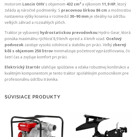
3
motorom
Loncin OHV
s objemom
432 cm
a výkonom
11,9 HP
, ktorý
zvláda aj náročné podmienky. S
pracovnou šírkou 86 cm
a možnosťou
nastavenia výšky kosenia v rozmedzí
30–90 mm
je ideálny na údržbu
veľkých záhrad a rozsiahlych plôch.
Traktor je vybavený
hydrostatickou prevodovkou
Hydro-Gear, ktorá
ponúka maximálnu rýchlosť 8,9 km/h vpred a 4 km/h vzad.
Oceľový
podvozok
zaisťuje vysokú odolnosť a stabilitu pri práci. Veľký
zberný
kôš s objemom 250 litrov
minimalizuje početnosť vyprázdňovania, čo
šetrí čas a zvyšuje komfort pri práci.
Elektrický štartér
uľahčuje spúšťanie a vďaka robustnej konštrukcii a
kvalitným komponentom je tento traktor spoľahlivým pomocníkom pre
profesionálnu údržbu trávnika.
SÚVISIACE PRODUKTY