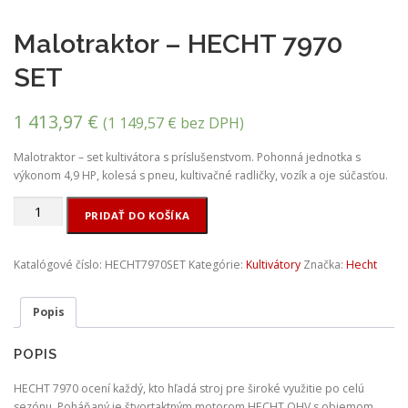
Malotraktor – HECHT 7970
SET
1 413,97
€
(
1 149,57
€
bez DPH)
Malotraktor – set kultivátora s príslušenstvom. Pohonná jednotka s
výkonom 4,9 HP, kolesá s pneu, kultivačné radličky, vozík a oje súčasťou.
množstvo
PRIDAŤ DO KOŠÍKA
Malotraktor
-
HECHT
Katalógové číslo:
HECHT7970SET
Kategórie:
Kultivátory
Značka:
Hecht
7970
SET
Popis
POPIS
HECHT 7970 ocení každý, kto hľadá stroj pre široké využitie po celú
sezónu. Poháňaný je štvortaktným motorom HECHT OHV s objemom