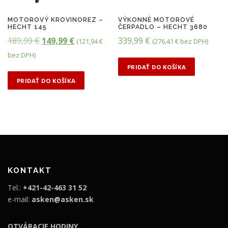
MOTOROVÝ KROVINOREZ –
VÝKONNÉ MOTOROVÉ
HECHT 145
ČERPADLO – HECHT 3680
P
A
189,99
€
149,99
€
339,99
€
(
121,94
€
(
276,41
€
bez DPH)
ô
k
bez DPH)
v
t
PRIDAŤ DO KOŠÍKA
o
u
PRIDAŤ DO KOŠÍKA
d
á
n
l
á
n
c
a
e
c
n
e
KONTAKT
a
n
Tel.:
+421-42-463 31 52
b
a
e-mail:
asken@asken.sk
o
j
l
e
OTVÁRACIE HODINY