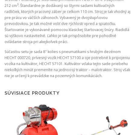
3
212 cm
. Štandardne je dodávaný so štyrmi sadami kultivačných
radličiek, ktorých pracovný záber je celkom 110 cm. Stroj je tak vhodný aj
pre prácu vo väčších záhonoch. Vybavený je dvojstupňovou
prevodovkou. Je tak možné voliť dve rýchlosti vpred a spiatočku.
Štartovanie je vykonávané pomocou klasickej štartovacej šnúry. Riadidlá
sú výškovo nastaviteľné. Ľahko je tak prispôsobíte pre pohodlné
ovládanie stroja pri akejkoľvek práci.
Súčasťou setu je sada 8" kolies s pneumatikami s hrubým dezénom
HECHT 000720, prívesný vozík HECHT 57100 a oje potrebné k pripojeniu
vozíka na kultivátor, HECHT 57101. Kultivátor vďaka tejto sade priebehu
niekoľkých minút premeníte na jednoosý traktor – malotraktor. Stroj však
nie je určený k prevádzke na pozemných komunikáciách.
SÚVISIACE PRODUKTY