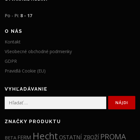
a
:
:
1
Po - Pi:
8 - 17
1
4
8
9
O NÁS
9
,
Kontakt
,
9
Všeobecné obchodné podmienky
9
9
GDPR
9
€
Pravidlá Cookie (EU)
€
.
.
VYHĽADÁVANIE
Hľadať:
ZNAČKY PRODUKTU
Hecht
PROMA
OSTATNÍ ZBOŽÍ
FERM
BETA