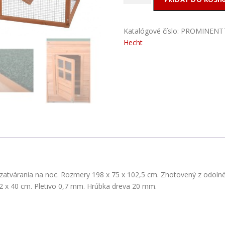
Kurín
-
PROMINENT
Katalógové číslo:
PROMINENT
TWEETY
Hecht
tvárania na noc. Rozmery 198 x 75 x 102,5 cm. Zhotovený z odolnéh
32 x 40 cm. Pletivo 0,7 mm. Hrúbka dreva 20 mm.