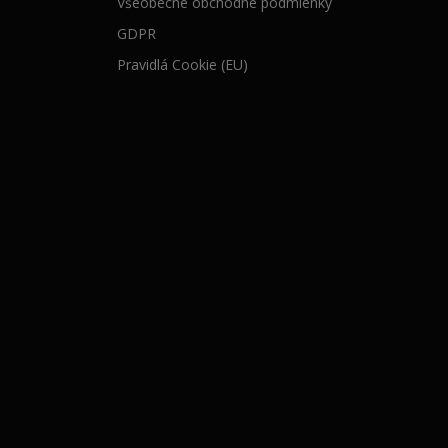
Všeobecné obchodné podmienky
,
9
GDPR
9
9
Pravidlá Cookie (EU)
9
€
€
.
.