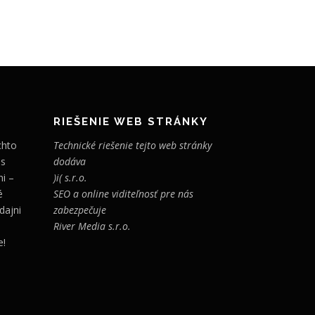
RIEŠENIE WEB STRÁNKY
chto
Technické riešenie tejto web stránky
 s
dodáva
i –
)i( s.r.o.
é
SEO a online viditeľnosť pre nás
dajni
zabezpečuje
River Media s.r.o.
e!