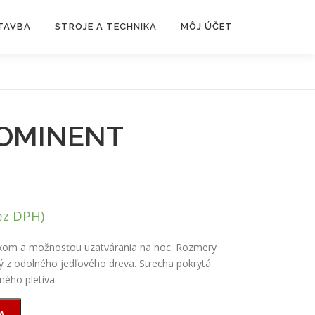
TAVBA
STROJE A TECHNIKA
MÔJ ÚČET
ROMINENT
z DPH)
xom a možnosťou uzatvárania na noc. Rozmery
ý z odolného jedľového dreva. Strecha pokrytá
ného pletiva.
A