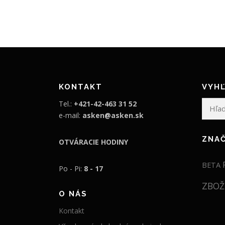
d
á
n
l
á
n
c
a
e
c
n
e
KONTAKT
VYHĽ
a
n
Hľadať:
Tel.:
+421-42-463 31 52
b
a
e-mail:
asken@asken.sk
o
j
l
e
ZNA
OTVÁRACIE HODINY
a
:
BETA
Po - Pi:
8 - 17
:
1
1
4
ZBOŽ
O NÁS
8
9
Kontakt
9
,