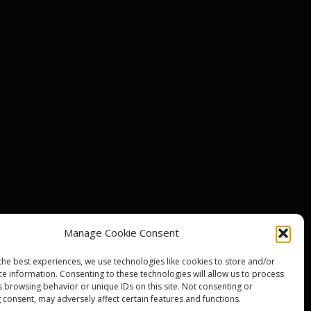
ody
Manage Cookie Consent
d
the best experiences, we use technologies like cookies to store and/or
ce information. Consenting to these technologies will allow us to process
y
s browsing behavior or unique IDs on this site. Not consenting or
 consent, may adversely affect certain features and functions.