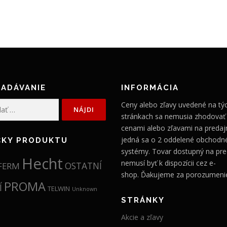
ADÁVANIE
INFORMÁCIA
Ceny alebo zľavy uvedené na tý
stránkach sa nemusia zhodovať
cenami alebo zľavami na predajn
jedná sa o 2 oddelené obchodn
ČKY PRODUKTU
systémy. Tovar dostupný na pre
Hecht
nemusí byť k dispozícii cez e-
OSTATNÍ
FERM
shop. Ďakujeme za porozumeni
PROMA
Í
TELWIN
Unknown
STRÁNKY
Akcie a zľavy