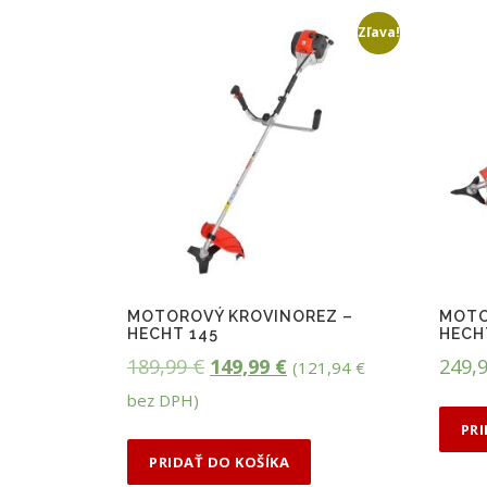
Zľava!
MOTOROVÝ KROVINOREZ –
MOTO
HECHT 145
HECH
P
A
189,99
€
149,99
€
249,
(
121,94
€
ô
k
bez DPH)
v
t
PR
o
u
PRIDAŤ DO KOŠÍKA