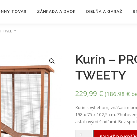
ZÓNNY TOVAR
ZÁHRADA A DVOR
DIELŇA A GARÁŽ
S
NT TWEETY
Kurín – P
TWEETY
229,99
€
(
186,98
€
be
Kurín s výbehom, znášacím bo
198 x 75 x 102,5 cm. Zhotoven
asfaltovými šindľami. Bez spod
množstvo
PRIDAŤ DO KOŠÍK