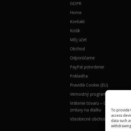
GDPR
Home
Kontakt
Košík
Môj účet
Obchod
Odporúčame
PayPal potvrdenie
Pokladňa
Pravidlá Cookie (EU)
Vernostný program – ASKEN B
Vrátenie tovaru – Odstúpenie o
zmluvy na diaľku
To provide 
access devi
Všeobecné obchodné podmienk
data such a
withdrawing