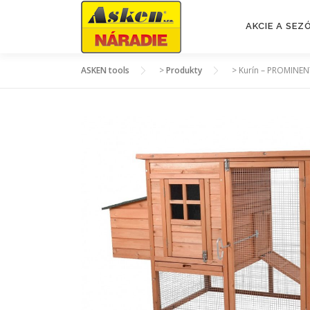
Prejsť
na
AKCIE A SE
obsah
ASKEN tools
>
Produkty
>
Kurín – PROMINE