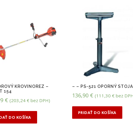
ROVÝ KROVINOREZ –
– – PS-521 OPORNÝ STOJ
T 154
136,90
€
(
111,30
€
bez DPH
99
€
(
203,24
€
bez DPH)
PRIDAŤ DO KOŠÍKA
IDAŤ DO KOŠÍKA