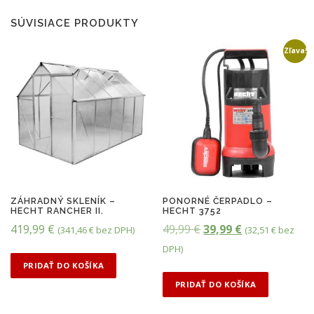
SÚVISIACE PRODUKTY
Zľava!
ZÁHRADNÝ SKLENÍK –
PONORNÉ ČERPADLO –
HECHT RANCHER II.
HECHT 3752
P
A
419,99
€
49,99
€
39,99
€
(
341,46
€
bez DPH)
(
32,51
€
bez
ô
k
DPH)
v
t
PRIDAŤ DO KOŠÍKA
o
u
PRIDAŤ DO KOŠÍKA
d
á