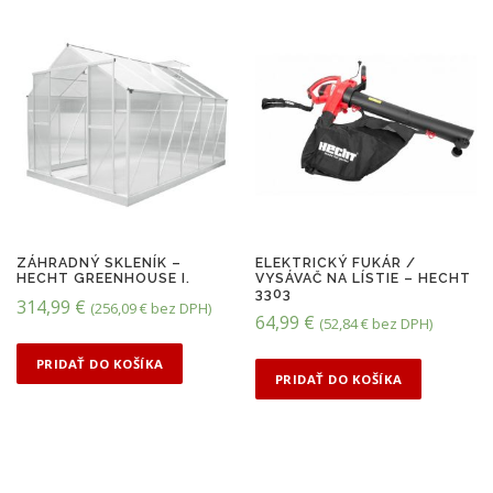
n
l
á
n
c
a
e
c
n
e
a
n
b
a
o
j
l
e
ZÁHRADNÝ SKLENÍK –
ELEKTRICKÝ FUKÁR /
HECHT GREENHOUSE I.
VYSÁVAČ NA LÍSTIE – HECHT
a
:
3303
314,99
€
(
256,09
€
bez DPH)
:
3
64,99
€
(
52,84
€
bez DPH)
4
9
PRIDAŤ DO KOŠÍKA
9
,
PRIDAŤ DO KOŠÍKA
,
9
9
9
9
€