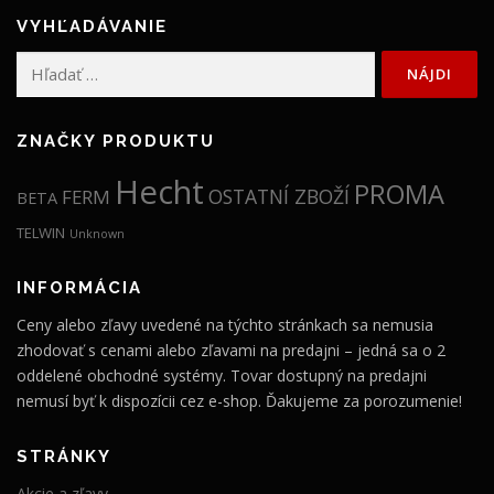
VYHĽADÁVANIE
Hľadať:
ZNAČKY PRODUKTU
Hecht
PROMA
OSTATNÍ ZBOŽÍ
FERM
BETA
TELWIN
Unknown
INFORMÁCIA
Ceny alebo zľavy uvedené na týchto stránkach sa nemusia
zhodovať s cenami alebo zľavami na predajni – jedná sa o 2
oddelené obchodné systémy. Tovar dostupný na predajni
nemusí byť k dispozícii cez e-shop. Ďakujeme za porozumenie!
STRÁNKY
Akcie a zľavy