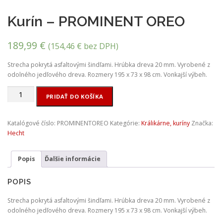
Kurín – PROMINENT OREO
189,99
€
(
154,46
€
bez DPH)
Strecha pokrytá asfaltovými šindľami. Hrúbka dreva 20 mm. Vyrobené z
odolného jedľového dreva. Rozmery 195 x 73 x 98 cm. Vonkajší výbeh.
množstvo
PRIDAŤ DO KOŠÍKA
Kurín
-
PROMINENT
Katalógové číslo:
PROMINENTOREO
Kategórie:
Králikárne, kuríny
Značka:
OREO
Hecht
Popis
Ďalšie informácie
POPIS
Strecha pokrytá asfaltovými šindľami. Hrúbka dreva 20 mm. Vyrobené z
odolného jedľového dreva. Rozmery 195 x 73 x 98 cm. Vonkajší výbeh.