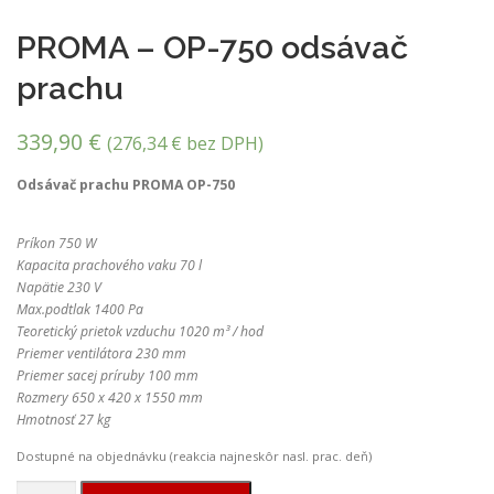
PROMA – OP-750 odsávač
prachu
339,90
€
(
276,34
€
bez DPH)
Odsávač prachu PROMA OP-750
Príkon 750 W
Kapacita prachového vaku 70 l
Napätie 230 V
Max.podtlak 1400 Pa
Teoretický prietok vzduchu 1020 m³ / hod
Priemer ventilátora 230 mm
Priemer sacej príruby 100 mm
Rozmery 650 x 420 x 1550 mm
Hmotnosť 27 kg
Dostupné na objednávku (reakcia najneskôr nasl. prac. deň)
množstvo