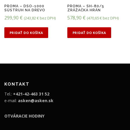
PROMA – DSO-1000
PROMA – SH-80/5
SÚSTRUH NA DREVO
ZRÁŽAČKA HRÁN
299,90
€
578,90
€
(
243,82
€
bez DPH)
(
470,65
€
bez DPH)
PRIDAŤ DO KOŠÍKA
PRIDAŤ DO KOŠÍKA
KONTAKT
Tel.:
+421-42-463 31 52
e-mail:
asken@asken.sk
OTVÁRACIE HODINY