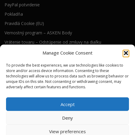
PayPal potvrdenie
Pokladňa
Pravidlá Cookie (EU)
Vernostný program – ASKEN Body
Vrátenie tovaru – Odstúpenie od zmluvy na diaľku
Všeobecné obchodné podmienky
Manage Cookie Consent
To provide the best experiences, we use technologies like cookies to
RIEŠENIE WEB STRÁNKY
store and/or access device information. Consenting to these
technologies will allow us to process data such as browsing behavior or
Technické riešenie tejto web stránky dodáva
unique IDs on this site. Not consenting or withdrawing consent, may
)i( s.r.o.
adversely affect certain features and functions.
SEO a online viditeľnosť pre nás zabezpečuje
River Media s.r.o.
Accept
Deny
View preferences