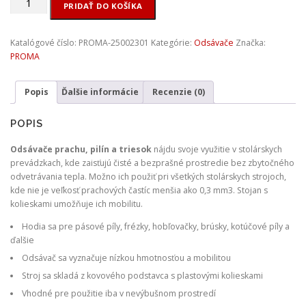
PRIDAŤ DO KOŠÍKA
PROMA
-
OP-
Katalógové číslo:
PROMA-25002301
Kategórie:
Odsávače
Značka:
750
PROMA
odsávač
prachu
Popis
Ďalšie informácie
Recenzie (0)
POPIS
Odsávače prachu, pilín a triesok
nájdu svoje využitie v stolárskych
prevádzkach, kde zaisťujú čisté a bezprašné prostredie bez zbytočného
odvetrávania tepla. Možno ich použiť pri všetkých stolárskych strojoch,
kde nie je veľkosť prachových častíc menšia ako 0,3 mm3. Stojan s
kolieskami umožňuje ich mobilitu.
Hodia sa pre pásové píly, frézky, hobľovačky, brúsky, kotúčové píly a
ďalšie
Odsávač sa vyznačuje nízkou hmotnosťou a mobilitou
Stroj sa skladá z kovového podstavca s plastovými kolieskami
Vhodné pre použitie iba v nevýbušnom prostredí