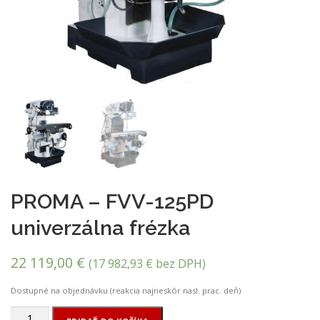
PROMA – FVV-125PD
univerzálna frézka
22 119,00
€
(
17 982,93
€
bez DPH)
Dostupné na objednávku (reakcia najneskôr nasl. prac. deň)
množstvo