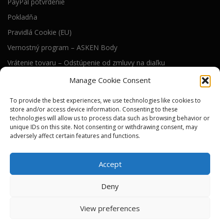
PayPal potvrdenie
Pokladňa
Pravidlá Cookie (EU)
Vernostný program – ASKEN Body
Vrátenie tovaru – Odstúpenie od zmluvy na diaľku
Všeobecné obchodné podmienky
Manage Cookie Consent
To provide the best experiences, we use technologies like cookies to
RIEŠENIE WEB STRÁNKY
store and/or access device information. Consenting to these
technologies will allow us to process data such as browsing behavior or
Technické riešenie tejto web stránky dodáva
unique IDs on this site. Not consenting or withdrawing consent, may
)i( s.r.o.
adversely affect certain features and functions.
SEO a online viditeľnosť pre nás zabezpečuje
River Media s.r.o.
Accept
Deny
View preferences
Autorské práva © 2026 ASKEN tools
–
Tému
OnePress
vytvoril