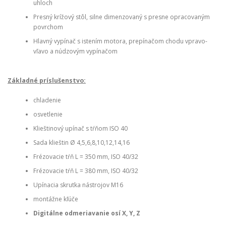
uhloch
Presný krížový stôl, silne dimenzovaný s presne opracovaným
povrchom
Hlavný vypínač s istením motora, prepínačom chodu vpravo-
vľavo a núdzovým vypínačom
Základné príslušenstvo:
chladenie
osvetlenie
Klieštinový upínač s tŕňom ISO 40
Sada klieštin Ø 4,5,6,8,10,12,14,16
Frézovacie tŕň L = 350 mm, ISO 40/32
Frézovacie tŕň L = 380 mm, ISO 40/32
Upínacia skrutka nástrojov M16
montážne kľúče
Digitálne odmeriavanie osí X, Y, Z