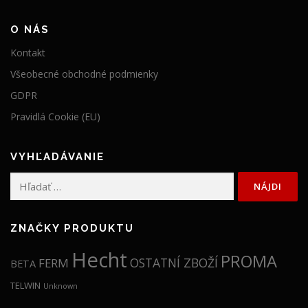
O NÁS
Kontakt
Všeobecné obchodné podmienky
GDPR
Pravidlá Cookie (EU)
VYHĽADÁVANIE
Hľadať:
ZNAČKY PRODUKTU
Hecht
PROMA
OSTATNÍ ZBOŽÍ
FERM
BETA
TELWIN
Unknown