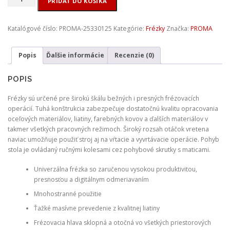
PRIDAŤ DO KOŠÍKA
PROMA
-
FVV-
Katalógové číslo:
PROMA-25330125
Kategórie:
Frézky
Značka:
PROMA
125PD
univerzálna
Popis
Ďalšie informácie
Recenzie (0)
frézka
POPIS
Frézky sú určené pre širokú škálu bežných i presných frézovacích
operácií. Tuhá konštrukcia zabezpečuje dostatočnú kvalitu opracovania
oceľových materiálov, liatiny, farebných kovov a ďalších materiálov v
takmer všetkých pracovných režimoch. Široký rozsah otáčok vretena
naviac umožňuje použiť stroj aj na vŕtacie a vyvrtávacie operácie. Pohyb
stola je ovládaný ručnými kolesami cez pohybové skrutky s maticami.
Univerzálna frézka so zaručenou vysokou produktivitou,
presnosťou a digitálnym odmeriavaním
Mnohostranné použitie
Ťažké masívne prevedenie z kvalitnej liatiny
Frézovacia hlava sklopná a otočná vo všetkých priestorových