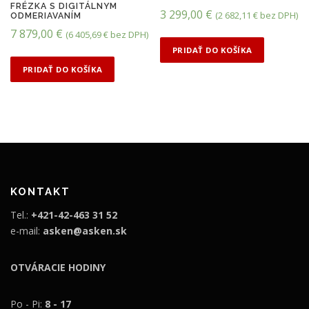
FRÉZKA S DIGITÁLNYM
3 299,00
€
(
2 682,11
€
bez DPH)
ODMERIAVANÍM
7 879,00
€
(
6 405,69
€
bez DPH)
PRIDAŤ DO KOŠÍKA
PRIDAŤ DO KOŠÍKA
KONTAKT
Tel.:
+421-42-463 31 52
e-mail:
asken@asken.sk
OTVÁRACIE HODINY
Po - Pi:
8 - 17