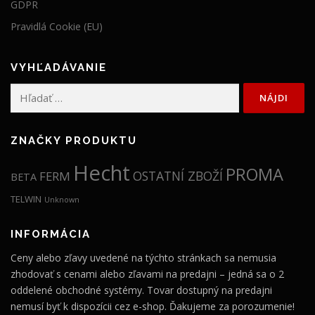
GDPR
9
€
Pravidlá Cookie (EU)
€
.
.
VYHĽADÁVANIE
Hľadať:
ZNAČKY PRODUKTU
Hecht
PROMA
OSTATNÍ ZBOŽÍ
FERM
BETA
TELWIN
Unknown
INFORMÁCIA
Ceny alebo zľavy uvedené na týchto stránkach sa nemusia
zhodovať s cenami alebo zľavami na predajni – jedná sa o 2
oddelené obchodné systémy. Tovar dostupný na predajni
nemusí byť k dispozícii cez e-shop. Ďakujeme za porozumenie!