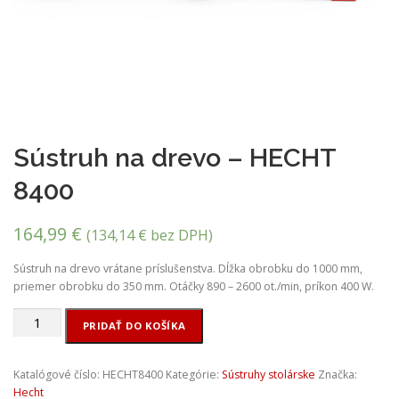
Sústruh na drevo – HECHT
8400
164,99
€
(
134,14
€
bez DPH)
Sústruh na drevo vrátane príslušenstva. Dĺžka obrobku do 1000 mm,
priemer obrobku do 350 mm. Otáčky 890 – 2600 ot./min, príkon 400 W.
množstvo
PRIDAŤ DO KOŠÍKA
Sústruh
na
drevo
Katalógové číslo:
HECHT8400
Kategórie:
Sústruhy stolárske
Značka:
-
Hecht