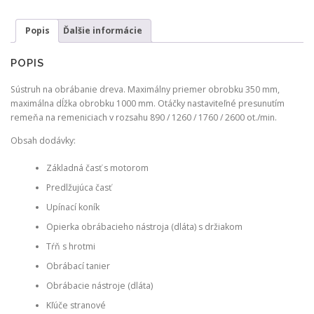
HECHT
8400
Popis
Ďalšie informácie
POPIS
Sústruh na obrábanie dreva. Maximálny priemer obrobku 350 mm,
maximálna dĺžka obrobku 1000 mm. Otáčky nastaviteľné presunutím
remeňa na remeniciach v rozsahu 890 / 1260 / 1760 / 2600 ot./min.
Obsah dodávky:
Základná časť s motorom
Predlžujúca časť
Upínací koník
Opierka obrábacieho nástroja (dláta) s držiakom
Tŕň s hrotmi
Obrábací tanier
Obrábacie nástroje (dláta)
Kľúče stranové