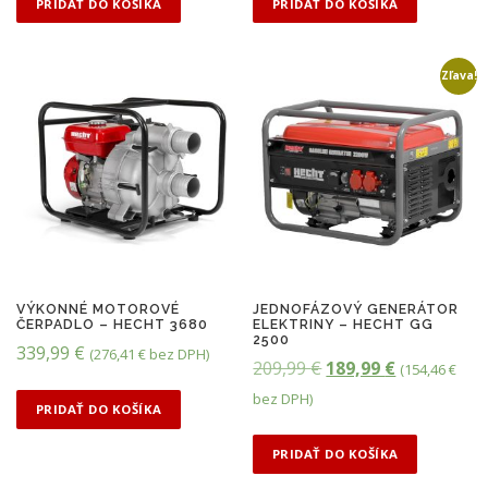
PRIDAŤ DO KOŠÍKA
PRIDAŤ DO KOŠÍKA
Zľava!
VÝKONNÉ MOTOROVÉ
JEDNOFÁZOVÝ GENERÁTOR
ČERPADLO – HECHT 3680
ELEKTRINY – HECHT GG
2500
339,99
€
(
276,41
€
bez DPH)
P
A
209,99
€
189,99
€
(
154,46
€
ô
k
bez DPH)
PRIDAŤ DO KOŠÍKA
v
t
o
u
PRIDAŤ DO KOŠÍKA
d
á