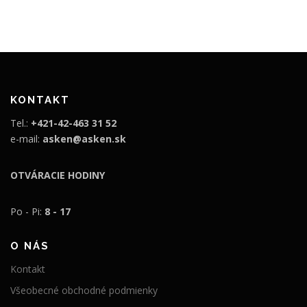
n
l
á
n
c
a
e
c
n
e
KONTAKT
a
n
Tel.:
+421-42-463 31 52
b
a
e-mail:
asken@asken.sk
o
j
l
e
OTVÁRACIE HODINY
a
:
:
1
Po - Pi:
8 - 17
2
8
0
9
O NÁS
9
,
Kontakt
,
9
Všeobecné obchodné podmienky
9
9