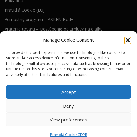
Pokladňa
Pravidlá Cookie (EU)
Vernostný program – ASKEN Body
Vrátenie tovaru – Odstúpenie od zmluvy na diaľku
Všeobecné obchodné podmienky
Manage Cookie Consent
To provide the best experiences, we use technologies like cookies to
RIEŠENIE WEB STRÁNKY
store and/or access device information. Consenting to these
technologies will allow us to process data such as browsing behavior or
Technické riešenie tejto web stránky dodáva
unique IDs on this site. Not consenting or withdrawing consent, may
)i( s.r.o.
adversely affect certain features and functions.
SEO a online viditeľnosť pre nás zabezpečuje
River Media s.r.o.
Accept
Deny
View preferences
Autorské práva © 2026 ASKEN tools
–
Tému
OnePress
vytvoril
FameThemes
Pravidlá Cookie
GDPR