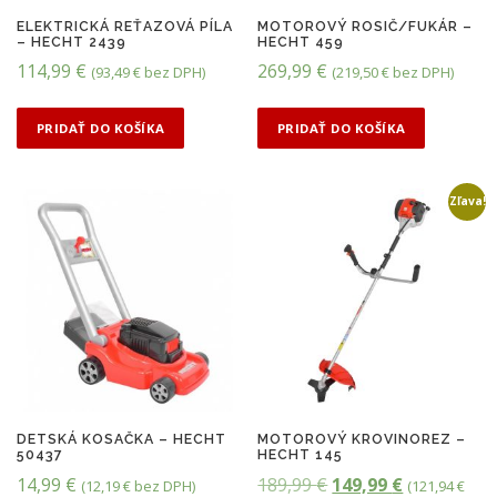
ELEKTRICKÁ REŤAZOVÁ PÍLA
MOTOROVÝ ROSIČ/FUKÁR –
– HECHT 2439
HECHT 459
114,99
€
269,99
€
(
93,49
€
bez DPH)
(
219,50
€
bez DPH)
PRIDAŤ DO KOŠÍKA
PRIDAŤ DO KOŠÍKA
Zľava!
DETSKÁ KOSAČKA – HECHT
MOTOROVÝ KROVINOREZ –
50437
HECHT 145
P
A
14,99
€
189,99
€
149,99
€
(
12,19
€
bez DPH)
(
121,94
€