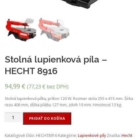
Stolná lupienková píla –
HECHT 8916
94,99
€
(
77,23
€
bez DPH)
Stolná lupienková pílka, príkon 120 W. Rozmer stola 255 x 415 mm. Šírka
rezu 406 mm, dĺžka plátku 127 mm, zdvih 19 mm. Hmotnosť 13 kg.
množstvo
PRIDAŤ DO KOŠÍKA
Stolná
lupienková
píla
Katalógové číslo:
HECHT8916
Kategórie:
Lupienkové píly
Značka:
Hecht
-