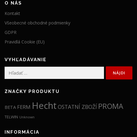
O NÁS
9
,
Kontakt
,
9
Všeobecné obchodné podmienky
9
9
GDPR
9
€
Pravidlá Cookie (EU)
€
.
.
VYHĽADÁVANIE
Hľadať:
ZNAČKY PRODUKTU
Hecht
PROMA
OSTATNÍ ZBOŽÍ
FERM
BETA
TELWIN
Unknown
INFORMÁCIA