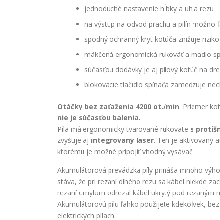
jednoduché nastavenie hĺbky a uhla rezu
na výstup na odvod prachu a pilín možno
spodný ochranný kryt kotúča znižuje rizik
mäkčená ergonomická rukoväť a madlo spr
súčasťou dodávky je aj pílový kotúč na d
blokovacie tlačidlo spínača zamedzuje ne
Otáčky bez zaťaženia 4200 ot./min
. Priemer ko
nie je súčasťou balenia.
Píla má ergonomicky tvarované rukoväte
s proti
zvyšuje aj
integrovaný laser
. Ten je aktivovaný 
ktorému je možné pripojiť vhodný vysávač.
Akumulátorová prevádzka píly prináša mnoho výhod
stáva, že pri rezaní dlhého rezu sa kábel niekde zac
rezaní omylom odrezal kábel ukrytý pod rezaným ma
Akumulátorovú pílu ľahko použijete kdekoľvek, bez n
elektrických pílach.