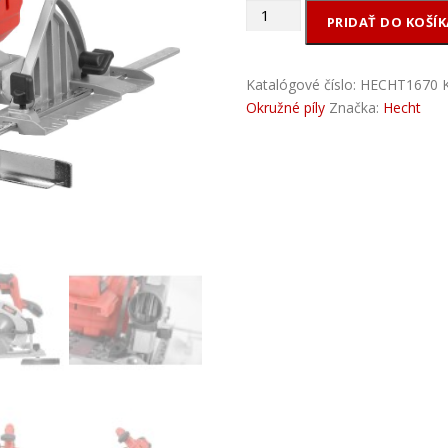
množstvo
PRIDAŤ DO KOŠÍK
Akumulátorová
kotúčová
píla
Katalógové číslo:
HECHT1670
-
Okružné píly
Značka:
Hecht
HECHT
1670