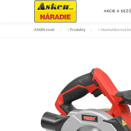
Prejsť
na
AKCIE A SE
obsah
ASKEN tools
>
Produkty
>
Akumulátorová ko