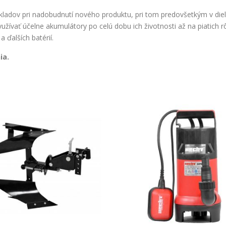
kladov pri nadobudnutí nového produktu, pri tom predovšetkým v dielň
vať účelne akumulátory po celú dobu ich životnosti až na piatich r
a ďalších batérií.
ia.