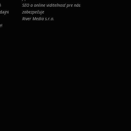
é
SEO a online viditeľnosť pre nás
l
e
dajni
zabezpečuje
a
:
River Media s.r.o.
:
9
e!
1
4
1
,
4
9
,
9
9
9
€
.
€
.