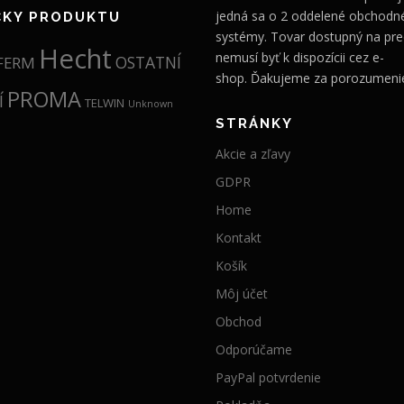
jedná sa o 2 oddelené obchodn
l
e
ČKY PRODUKTU
systémy. Tovar dostupný na pre
a
:
Hecht
nemusí byť k dispozícii cez e-
OSTATNÍ
FERM
:
3
shop. Ďakujeme za porozumeni
PROMA
4
9
Í
TELWIN
Unknown
STRÁNKY
9
,
,
9
Akcie a zľavy
9
9
GDPR
9
Home
€
Kontakt
€
.
Košík
.
Môj účet
Obchod
Odporúčame
PayPal potvrdenie