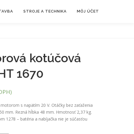
TAVBA
STROJE A TECHNIKA
MÔJ ÚČET
rová kotúčová
CHT 1670
DPH)
 motorom s napätím 20 V. Otáčky bez zaťaženia
 150 mm. Rezná hĺbka 48 mm. Hmotnosť 2,37 kg.
 1278 – batéria a nabíjačka nie je súčasťou