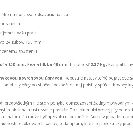
 ľahko namontovať odsávaciu hadicu
o poranenia
íjemnia vašu prácu
revo 24 zubov, 150 mm
chcenému spusteniu
túča
150 mm.
Rezná
hĺbka 48 mm.
Hmotnosť
2,37 kg.
Kompatibiln
šmykovou povrchovou úpravou
. Robustné nastaviteľné pojazdové sa
automaticky vždy po stlačení bezpečnostnej poistky spúšte. Kovový kry
, predovšetkým nie ste v pohybe obmedzovaní žiadnym prívodným kábl
hytí a obsluha musí rezanie prerušiť. To u akumulátorovej píly nehrozí.
teriálom, čo môže byť aj životu nebezpečné. Ani to v prípade akumul
utnosti predlžovacích káblov, teda aj tam, kde nie je elektrický prúd 