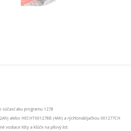
o súčasť aku programu 1278
(2Ah) alebo HECHT001278B (4Ah) a rýchlonabíjačkou 001277CH
 vodiace lišty a kľúče na pílový list