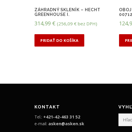
ZÁHRADNÝ SKLENÍK – HECHT
OBOJ
GREENHOUSE I.
0071
314,99
€
124,
(
256,09
€
bez DPH)
PRIDAŤ DO KOŠÍKA
PR
KONTAKT
VYHĽ
Hľadať:
Tel.:
+421-42-463 31 52
e-mail:
asken@asken.sk