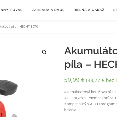
ZÓNNY TOVAR
ZÁHRADA A DVOR
DIELŇA A GARÁŽ
S
túčová píla – HECHT 1670
Akumuláto
píla – HE
59,99
€
(
48,77
€
bez 
Akumulátorová kotúčová píla s
4200 ot./min. Priemer kotúča
Kompatibilný s ACCU programom
balenia.