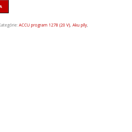
A
Kategórie:
ACCU program 1278 (20 V)
,
Aku píly
,