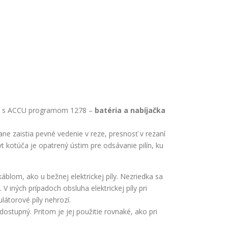
ý s ACCU programom 1278 –
batéria a nabíjačka
ne zaistia pevné vedenie v reze, presnosť v rezaní
t kotúča je opatrený ústim pre odsávanie pilín, ku
om, ako u bežnej elektrickej píly. Nezriedka sa
 V iných prípadoch obsluha elektrickej píly pri
átorové píly nehrozí.
dostupný. Pritom je jej použitie rovnaké, ako pri