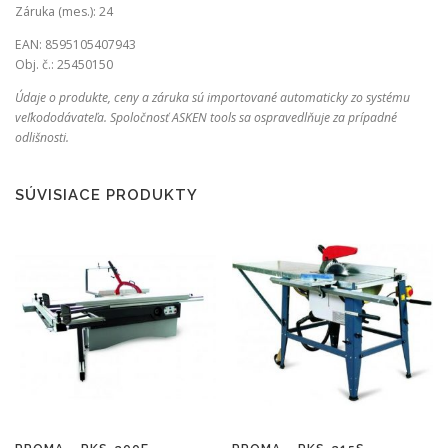
Záruka (mes.): 24
EAN: 8595105407943
Obj. č.: 25450150
Údaje o produkte, ceny a záruka sú importované automaticky zo systému
veľkododávateľa. Spoločnosť ASKEN tools sa ospravedlňuje za prípadné
odlišnosti.
SÚVISIACE PRODUKTY