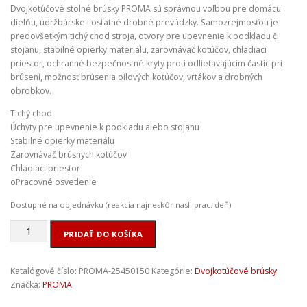
Dvojkotúčové stolné brúsky PROMA sú správnou voľbou pre domácu
dielňu, údržbárske i ostatné drobné prevádzky. Samozrejmosťou je
predovšetkým tichý chod stroja, otvory pre upevnenie k podkladu či
stojanu, stabilné opierky materiálu, zarovnávač kotúčov, chladiaci
priestor, ochranné bezpečnostné kryty proti odlietavajúcim častíc pri
brúsení, možnosť brúsenia pílových kotúčov, vrtákov a drobných
obrobkov.
Tichý chod
Úchyty pre upevnenie k podkladu alebo stojanu
Stabilné opierky materiálu
Zarovnávač brúsnych kotúčov
Chladiaci priestor
oPracovné osvetlenie
Dostupné na objednávku (reakcia najneskôr nasl. prac. deň)
množstvo
PRIDAŤ DO KOŠÍKA
PROMA
-
BKL-
Katalógové číslo:
PROMA-25450150
Kategórie:
Dvojkotúčové brúsky
1500
Značka:
PROMA
dvojkotúčová