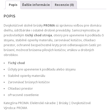
brúska
Popis
Ďalšie informácie
Recenzie (0)
s
osvetlením
POPIS
Dvojkotúčové stolné brúsky
PROMA
sú správnou voľbou pre domácu
dielňu, údržbárske i ostatné drobné prevádzky. Samozrejmosťou je
predovšetkým
tichý chod stroja
, otvory pre upevnenie k podkladu či
stojanu, stabilné opierky materiálu, zarovnávač kotúčov, chladiaci
priestor, ochranné bezpečnostné kryty proti odlietavajúcim častíc pri
brúsení, možnosť brúsenia pílových kotúčov, vrtákov a drobných
obrobkov.
Tichý chod
Úchyty pre upevnenie k podkladu alebo stojanu
Stabilné opierky materiálu
Zarovnávač brúsnych kotúčov
Chladiaci priestor
oPracovné osvetlenie
Kategória PROMA: Elektrické náradie | Brúsky | Dvojkotúčové
Výrobca: PROMA